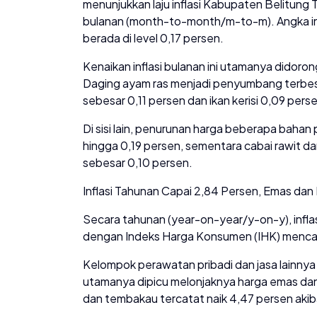
menunjukkan laju inflasi Kabupaten Belitung 
bulanan (month-to-month/m-to-m). Angka ini
berada di level 0,17 persen.
Kenaikan inflasi bulanan ini utamanya didoro
Daging ayam ras menjadi penyumbang terbesar
sebesar 0,11 persen dan ikan kerisi 0,09 pers
Di sisi lain, penurunan harga beberapa bahan 
hingga 0,19 persen, sementara cabai rawit 
sebesar 0,10 persen.
Inflasi Tahunan Capai 2,84 Persen, Emas da
Secara tahunan (year-on-year/y-on-y), inflas
dengan Indeks Harga Konsumen (IHK) menca
Kelompok perawatan pribadi dan jasa lainnya
utamanya dipicu melonjaknya harga emas dan
dan tembakau tercatat naik 4,47 persen akib