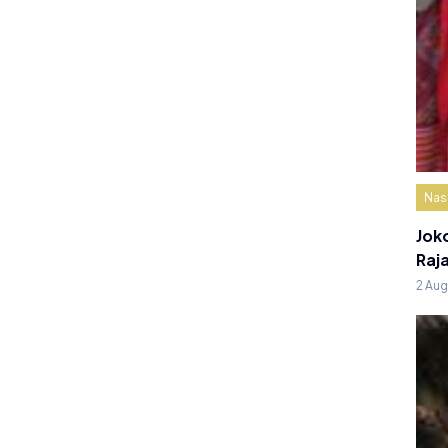
Nas
Jok
Raj
2 Au