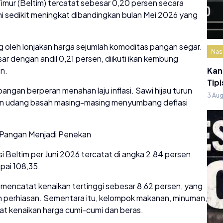
Timur (Beltim) tercatat sebesar 0,20 persen secara
 sedikit meningkat dibandingkan bulan Mei 2026 yang
ng oleh lonjakan harga sejumlah komoditas pangan segar.
Nas
 dengan andil 0,21 persen, diikuti ikan kembung
en.
Kan
Tipi
pangan berperan menahan laju inflasi. Sawi hijau turun
3 Au
dan udang basah masing-masing menyumbang deflasi
n Pangan Menjadi Penekan
i Beltim per Juni 2026 tercatat di angka 2,84 persen
pai 108,35.
 mencatat kenaikan tertinggi sebesar 8,62 persen, yang
 perhiasan. Sementara itu, kelompok makanan, minuman,
at kenaikan harga cumi-cumi dan beras.