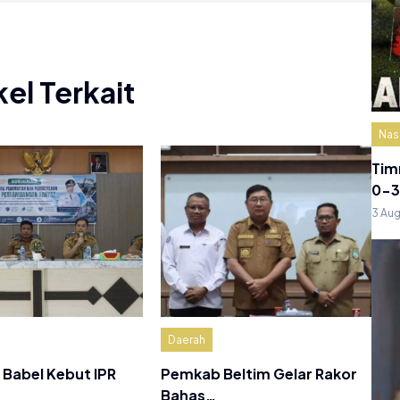
kel Terkait
Nas
Tim
0-3
3 Au
Daerah
Babel Kebut IPR
Pemkab Beltim Gelar Rakor
Bahas…