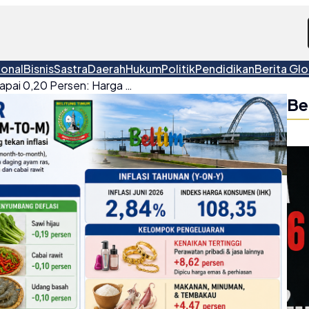
ional
Bisnis
Sastra
Daerah
Hukum
Politik
Pendidikan
Berita Glo
Inflasi Beltim Juni 2026 Capai 0,20 Persen: Harga Ayam dan Ikan Jadi Pemicu Utama
Be