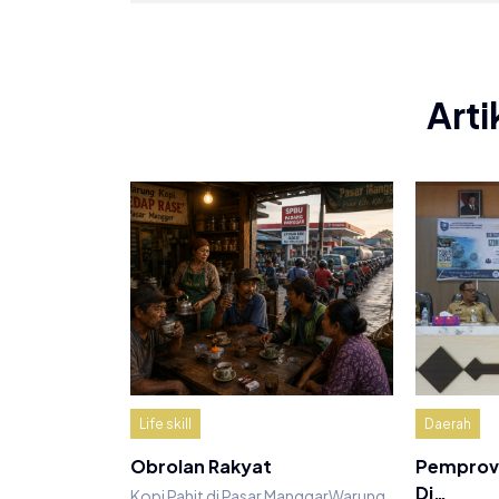
Arti
Life skill
Daerah
Obrolan Rakyat
Pemprov 
Di…
Kopi Pahit di Pasar ManggarWarung