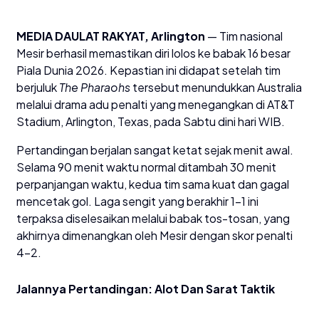
MEDIA DAULAT RAKYAT, Arlington
— Tim nasional
Mesir berhasil memastikan diri lolos ke babak 16 besar
Piala Dunia 2026. Kepastian ini didapat setelah tim
berjuluk
The Pharaohs
tersebut menundukkan Australia
melalui drama adu penalti yang menegangkan di AT&T
Stadium, Arlington, Texas, pada Sabtu dini hari WIB.
​Pertandingan berjalan sangat ketat sejak menit awal.
Selama 90 menit waktu normal ditambah 30 menit
perpanjangan waktu, kedua tim sama kuat dan gagal
mencetak gol. Laga sengit yang berakhir 1–1 ini
terpaksa diselesaikan melalui babak tos-tosan, yang
akhirnya dimenangkan oleh Mesir dengan skor penalti
4–2.
​Jalannya Pertandingan: Alot Dan Sarat Taktik