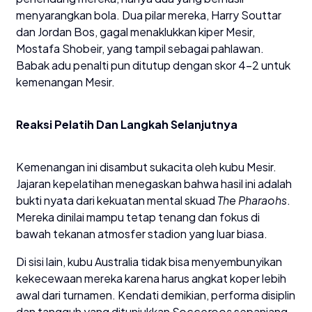
menyarangkan bola. Dua pilar mereka, Harry Souttar
dan Jordan Bos, gagal menaklukkan kiper Mesir,
Mostafa Shobeir, yang tampil sebagai pahlawan.
Babak adu penalti pun ditutup dengan skor 4–2 untuk
kemenangan Mesir.
​Reaksi Pelatih Dan Langkah Selanjutnya
​Kemenangan ini disambut sukacita oleh kubu Mesir.
Jajaran kepelatihan menegaskan bahwa hasil ini adalah
bukti nyata dari kekuatan mental skuad
The Pharaohs
.
Mereka dinilai mampu tetap tenang dan fokus di
bawah tekanan atmosfer stadion yang luar biasa.
​Di sisi lain, kubu Australia tidak bisa menyembunyikan
kekecewaan mereka karena harus angkat koper lebih
awal dari turnamen. Kendati demikian, performa disiplin
dan tangguh yang ditunjukkan
Socceroos
sepanjang