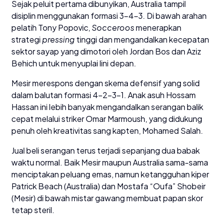
​Sejak peluit pertama dibunyikan, Australia tampil
disiplin menggunakan formasi 3-4-3. Di bawah arahan
pelatih Tony Popovic,
Socceroos
menerapkan
strategi
pressing
tinggi dan mengandalkan kecepatan
sektor sayap yang dimotori oleh Jordan Bos dan Aziz
Behich untuk menyuplai lini depan.
​Mesir merespons dengan skema defensif yang solid
dalam balutan formasi 4-2-3-1. Anak asuh Hossam
Hassan ini lebih banyak mengandalkan serangan balik
cepat melalui striker Omar Marmoush, yang didukung
penuh oleh kreativitas sang kapten, Mohamed Salah.
​Jual beli serangan terus terjadi sepanjang dua babak
waktu normal. Baik Mesir maupun Australia sama-sama
menciptakan peluang emas, namun ketangguhan kiper
Patrick Beach (Australia) dan Mostafa “Oufa” Shobeir
(Mesir) di bawah mistar gawang membuat papan skor
tetap steril.