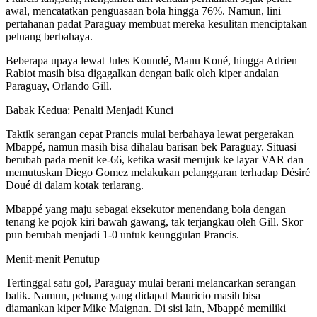
awal, mencatatkan penguasaan bola hingga 76%. Namun, lini
pertahanan padat Paraguay membuat mereka kesulitan menciptakan
peluang berbahaya.
Beberapa upaya lewat Jules Koundé, Manu Koné, hingga Adrien
Rabiot masih bisa digagalkan dengan baik oleh kiper andalan
Paraguay, Orlando Gill.
Babak Kedua: Penalti Menjadi Kunci
Taktik serangan cepat Prancis mulai berbahaya lewat pergerakan
Mbappé, namun masih bisa dihalau barisan bek Paraguay. Situasi
berubah pada menit ke-66, ketika wasit merujuk ke layar VAR dan
memutuskan Diego Gomez melakukan pelanggaran terhadap Désiré
Doué di dalam kotak terlarang.
Mbappé yang maju sebagai eksekutor menendang bola dengan
tenang ke pojok kiri bawah gawang, tak terjangkau oleh Gill. Skor
pun berubah menjadi 1-0 untuk keunggulan Prancis.
Menit-menit Penutup
Tertinggal satu gol, Paraguay mulai berani melancarkan serangan
balik. Namun, peluang yang didapat Mauricio masih bisa
diamankan kiper Mike Maignan. Di sisi lain, Mbappé memiliki