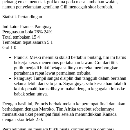
peluang emas mencetak gol kedua pada masa tambahan waktu,
namun penyelamatan gemilang Gill mencegah skor berubah.
Statistik Pertandingan
Indikator Prancis Paraguay
Penguasaan bola 76% 24%
Total tembakan 15 4
Tembakan tepat sasaran 5 1
Gol 1 0
Prancis: Meski memiliki skuad bertabur bintang, tim ini harus
bekerja keras menembus pertahanan lawan. Gol dari titik
putih menjadi bukti betapa sulitnya mereka membongkar
pertahanan rapat lewat permainan terbuka.
Paraguay: Tampil sangat disiplin dan tangguh dalam bertahan
selama lebih dari satu jam. Sayangnya, satu kesalahan fatal di
kotak penalti harus dibayar mahal dengan kegagalan lolos ke
babak selanjutnya.
Dengan hasil ini, Prancis berhak melaju ke perempat final dan akan
berhadapan dengan Maroko. Tim Afrika tersebut sebelumnya
memastikan tiket perempat final setelah menundukkan Kanada
dengan skor telak 2-0.
Pertandingan ini menjadi bukti nyata kontras antara dominasi