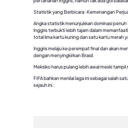
pertahanan Inggris, namun tak ada gol balasan
Statistik yang Berbicara: Kemenangan Perj
Angka statistik menunjukkan dominasi penu
Inggris terbukti lebih tajam dalam memanfaat
total lima kartu kuning dan satu kartu merah 
Inggris melaju ke perempat final dan akan m
dengan menyingkirkan Brasil.
Meksiko harus pulang lebih awal meski tampi
FIFA bahkan menilai laga ini sebagai salah sat
sejauh ini.: