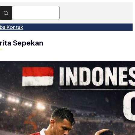
bal
Kontak
rita Sepekan