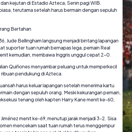
dan kejutan di Estadio Azteca, Senin pagi WIB.
 biasa, terutama setelah harus bermain dengan sepuluh
Perang Bertahan
36, Jude Bellingham langsung menjadi bintang lapangan
 suporter tuan rumah bernapas lega, pemain Real
menit kemudian, membawa Inggris unggul cepat 2-0.
Julian Quiñones menyambar peluang untuk memperkecil
ribuan pendukung di Azteca.
 Quansah harus keluar lapangan setelah menerima kartu
rmain dengan sepuluh orang. Meski kekurangan pemain,
ieksekusi tenang oleh kapten Harry Kane menit ke-60,
 Jiménez menit ke-69, menutup jarak menjadi 3-2. Sisa
 momen mencekam saat tuan rumah terus menggempur