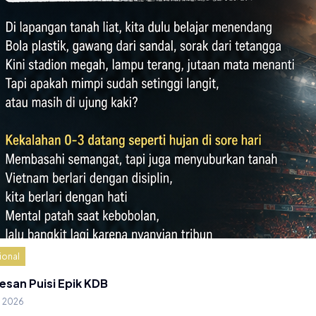
ional
esan Puisi Epik KDB
g 2026