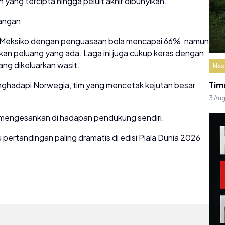
 yang tercipta hingga peluit akhir dibunyikan.
uangan
h Meksiko dengan penguasaan bola mencapai 66%, namun
kan peluang yang ada. Laga ini juga cukup keras dengan
yang dikeluarkan wasit.
Nas
enghadapi Norwegia, tim yang mencetak kejutan besar
Tim
3 Au
l mengesankan di hadapan pendukung sendiri.
u pertandingan paling dramatis di edisi Piala Dunia 2026