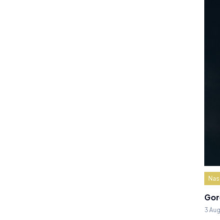
Nas
Gor
3 Au