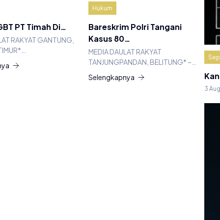
Hukum
BT PT Timah Di…
Bareskrim Polri Tangani
Kasus 80…
LAT RAKYAT GANTUNG,
TIMUR*…
MEDIA DAULAT RAKYAT
Sep
TANJUNGPANDAN, BELITUNG* –…
nya
Kan
Selengkapnya
3 Au