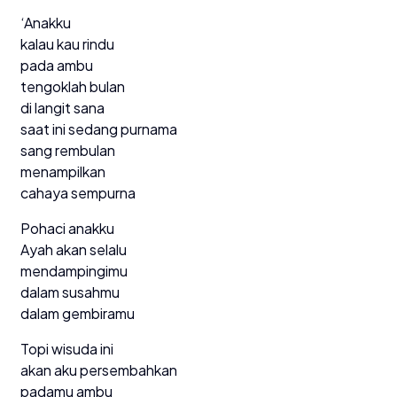
‘Anakku
kalau kau rindu
pada ambu
tengoklah bulan
di langit sana
saat ini sedang purnama
sang rembulan
menampilkan
cahaya sempurna
Pohaci anakku
Ayah akan selalu
mendampingimu
dalam susahmu
dalam gembiramu
Topi wisuda ini
akan aku persembahkan
padamu ambu