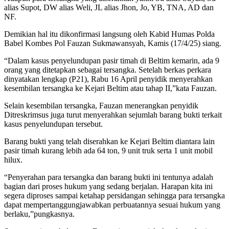
alias Supot, DW alias Weli, JL alias Jhon, Jo, YB, TNA, AD dan
NF.
Demikian hal itu dikonfirmasi langsung oleh Kabid Humas Polda
Babel Kombes Pol Fauzan Sukmawansyah, Kamis (17/4/25) siang.
“Dalam kasus penyelundupan pasir timah di Beltim kemarin, ada 9
orang yang ditetapkan sebagai tersangka. Setelah berkas perkara
dinyatakan lengkap (P21), Rabu 16 April penyidik menyerahkan
kesembilan tersangka ke Kejari Beltim atau tahap II,”kata Fauzan.
Selain kesembilan tersangka, Fauzan menerangkan penyidik
Ditreskrimsus juga turut menyerahkan sejumlah barang bukti terkait
kasus penyelundupan tersebut.
Barang bukti yang telah diserahkan ke Kejari Beltim diantara lain
pasir timah kurang lebih ada 64 ton, 9 unit truk serta 1 unit mobil
hilux.
“Penyerahan para tersangka dan barang bukti ini tentunya adalah
bagian dari proses hukum yang sedang berjalan. Harapan kita ini
segera diproses sampai ketahap persidangan sehingga para tersangka
dapat mempertanggungjawabkan perbuatannya sesuai hukum yang
berlaku,”pungkasnya.