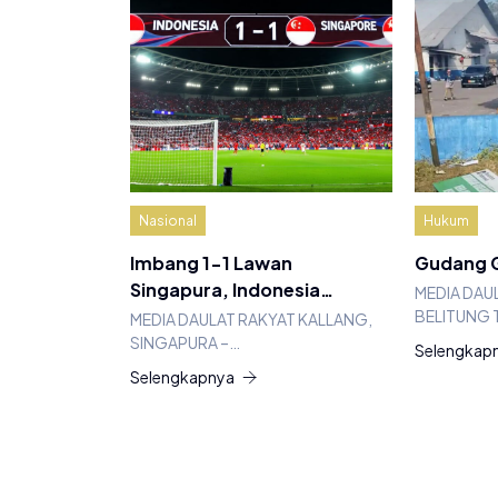
Nasional
Hukum
Imbang 1-1 Lawan
Gudang G
Singapura, Indonesia…
MEDIA DAU
BELITUNG 
MEDIA DAULAT RAKYAT KALLANG,
SINGAPURA –…
Selengkap
Selengkapnya