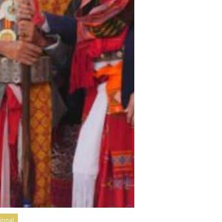
ional