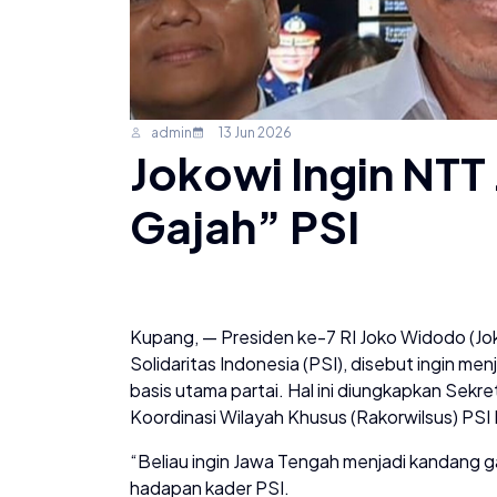
admin
13 Jun 2026
Jokowi Ingin NTT
Gajah” PSI
Kupang, — Presiden ke-7 RI Joko Widodo (Jo
Solidaritas Indonesia (PSI), disebut ingin m
basis utama partai. Hal ini diungkapkan Sek
Koordinasi Wilayah Khusus (Rakorwilsus) PSI
“Beliau ingin Jawa Tengah menjadi kandang gaj
hadapan kader PSI.