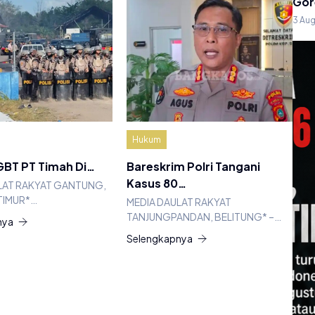
Gor
3 Au
Hukum
BT PT Timah Di…
Bareskrim Polri Tangani
Kasus 80…
LAT RAKYAT GANTUNG,
TIMUR*…
MEDIA DAULAT RAKYAT
TANJUNGPANDAN, BELITUNG* –…
nya
Selengkapnya