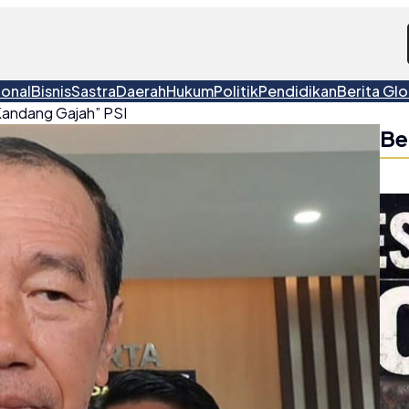
ional
Bisnis
Sastra
Daerah
Hukum
Politik
Pendidikan
Berita Glo
“Kandang Gajah” PSI
Be