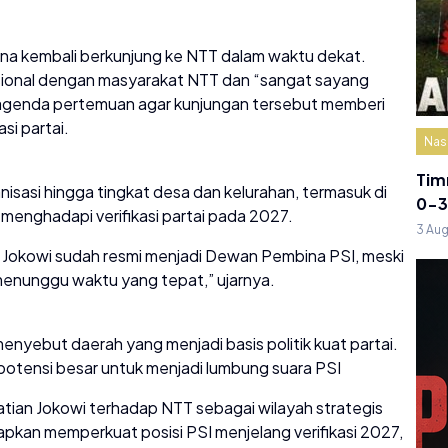
a kembali berkunjung ke NTT dalam waktu dekat.
sional dengan masyarakat NTT dan “sangat sayang
agenda pertemuan agar kunjungan tersebut memberi
si partai.
Nas
Tim
nisasi hingga tingkat desa dan kelurahan, termasuk di
0-3
 menghadapi verifikasi partai pada 2027.
3 Au
Jokowi sudah resmi menjadi Dewan Pembina PSI, meski
menunggu waktu yang tepat,” ujarnya.
menyebut daerah yang menjadi basis politik kuat partai.
potensi besar untuk menjadi lumbung suara PSI
ian Jokowi terhadap NTT sebagai wilayah strategis
harapkan memperkuat posisi PSI menjelang verifikasi 2027,