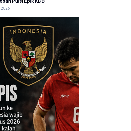
esan Puisi Epik KDB
g 2026