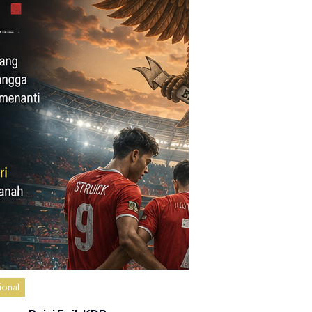
ional