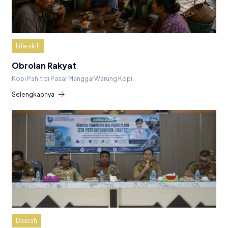
Life skill
Obrolan Rakyat
Kopi Pahit di Pasar ManggarWarung Kopi…
Selengkapnya
Daerah