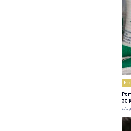
Nas
Pem
30 
2 Au