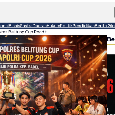
ional
Bisnis
Sastra
Daerah
Hukum
Politik
Pendidikan
Berita Glo
Lorren Esport Juara Kapolres Belitung Cup Road to Kapolri Cup 2026 Mobile Legends
Be