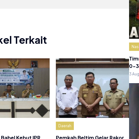
kel Terkait
Nas
Tim
0-3
3 Au
Daerah
Babel Kebut IPR
Pemkab Beltim Gelar Rakor