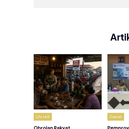
Arti
Life skill
Daerah
Obrolan Rakyat
Pemprov 