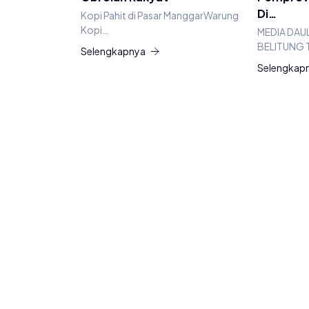
Di…
Kopi Pahit di Pasar ManggarWarung
Kopi…
MEDIA DAU
BELITUNG 
Selengkapnya
Selengkap