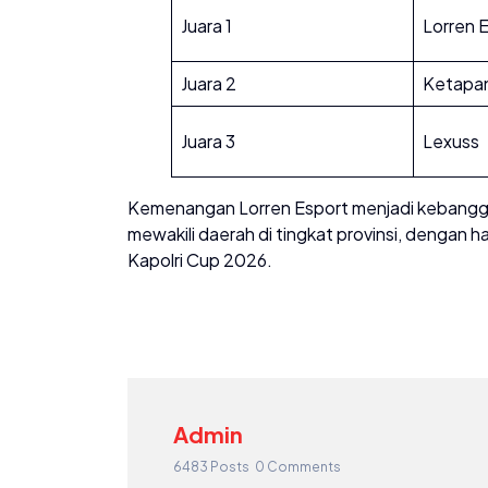
Juara 1
Lorren 
Juara 2
Ketapa
Juara 3
Lexuss
Kemenangan Lorren Esport menjadi kebanggaa
mewakili daerah di tingkat provinsi, denga
Kapolri Cup 2026.
Admin
6483 Posts
0 Comments