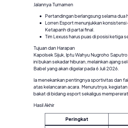
Jalannya Turnamen
Pertandingan berlangsung selama dua h
Lorren Esport menunjukkan konsistensi
Ketapanh di partai final.
Tim Lexuss harus puas di posisi ketiga se
Tujuan dan Harapan
Kapolsek Sijuk, Iptu Wahyu Nugroho Saputro
ini bukan sekadar hiburan, melainkan ajang se
Babel yang akan digelar pada 6 Juli 2026.
Ia menekankan pentingnya sportivitas dan fair
atas kelancaran acara. Menurutnya, kegiatan
bakat di bidang esport sekaligus memperera
Hasil Akhir
Peringkat