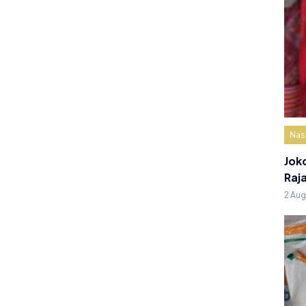
Nas
Jok
Raj
2 Au