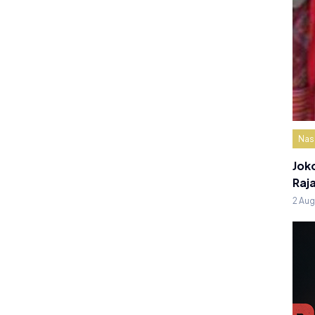
Nas
Jok
Raj
2 Au