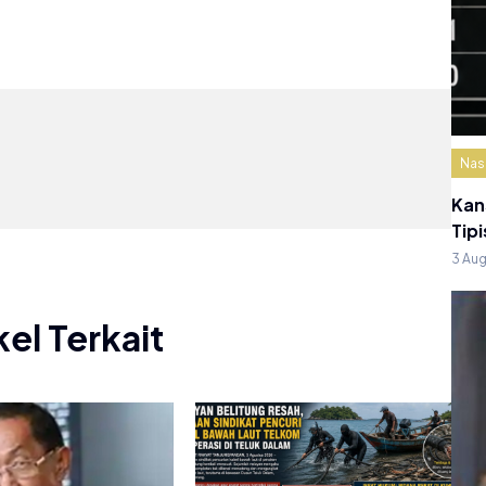
Nas
Kan
Tipi
3 Au
kel Terkait