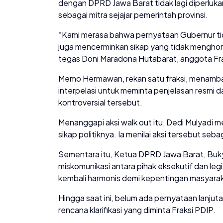
dengan DPRD Jawa Barat tidak lagi diperluk
sebagai mitra sejajar pemerintah provinsi.
“Kami merasa bahwa pernyataan Gubernur t
juga mencerminkan sikap yang tidak menghor
tegas Doni Maradona Hutabarat, anggota Fra
Memo Hermawan, rekan satu fraksi, menamb
interpelasi untuk meminta penjelasan resmi d
kontroversial tersebut.
Menanggapi aksi walk out itu, Dedi Mulyadi
sikap politiknya. Ia menilai aksi tersebut seb
Sementara itu, Ketua DPRD Jawa Barat, Buky
miskomunikasi antara pihak eksekutif dan leg
kembali harmonis demi kepentingan masyarak
Hingga saat ini, belum ada pernyataan lanjut
rencana klarifikasi yang diminta Fraksi PDIP.