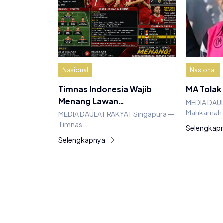
Nasional
Nasional
Timnas Indonesia Wajib
MA Tolak
Menang Lawan…
MEDIA DAU
Mahkamah
MEDIA DAULAT RAKYAT Singapura —
Timnas…
Selengkap
Selengkapnya