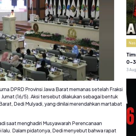
Nas
Tim
0-3
3 Au
urna DPRD Provinsi Jawa Barat memanas setelah Fraksi
Jumat (16/5). Aksi tersebut dilakukan sebagai bentuk
arat, Dedi Mulyadi, yang dinilai merendahkan martabat
lyadi saat menghadiri Musyawarah Perencanaan
 lalu. Dalam pidatonya, Dedi menyebut bahwa rapat