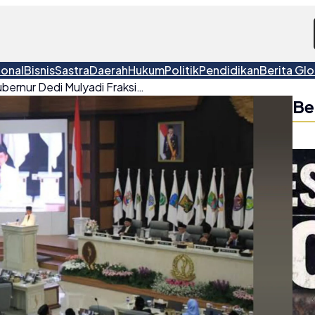
ional
Bisnis
Sastra
Daerah
Hukum
Politik
Pendidikan
Berita Glo
Tuntut Klarifikasi dari Gubernur Dedi Mulyadi Fraksi PDIP Walk Out dari Rapat Paripurna DPRD Jabar
Be