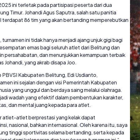
 ini terletak pada partisipasi peserta dari dua
ung Timur. Johandi Agus Saputra, salah satu panitia
 terdapat 86 tim yang akan bertanding memperebutkan
urnamen ini tidak hanya menjadi ajang unjuk gigi bagi
 kesempatan emas bagi seluruh atlet dari Belitung dan
lin persahabatan, dan menunjukkan kemampuan terbaik
las Johandi, yang akrab disapa Joo.
 PBVSI Kabupaten Belitung, Edi Usdianto,
en ini sejalan dengan visi Pemerintah Kabupaten
ia yang unggul dan berdaya saing melalui olahraga.
njadi wadah yang efektif dalam pembentukan karakter,
itas, dan mental juang kepada para atlet.
ir atlet-atlet berprestasi yang kelak dapat
i, nasional, bahkan internasional. Oleh karena itu, saya
ng tinggi sportivitas selama bertanding, serta kepada
sional demi kelancaran dan kesuksesan turnamen ini,”