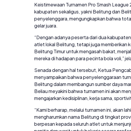
Keistimewaan Turnamen Pro Smash League 2025
kabupaten sekaligus, yakni Belitung dan Belit
penyelenggara, mengungkapkan bahwa total
gelar juara.
“Dengan adanya peserta dari dua kabupaten, t
atlet lokal Belitung, tetapi juga memberikan
Belitung Timur untuk mengasah bakat, menja
mereka di hadapan para pecinta bola voli,” je
Senada dengan hal tersebut, Ketua Pengcab
menyampaikan bahwa penyelenggaraan turnam
Belitung dalam membangun sumber daya manus
Beliau meyakini bahwa turnamen ini akan me
mengajarkan kedisiplinan, kerja sama, sportiv
“Kami berharap, melalui turnamen ini, akan lah
mengharumkan nama Belitung di tingkat provins
berpesan kepada seluruh atlet untuk menjunju
panitia dan wasit untuk bekerja secara profe