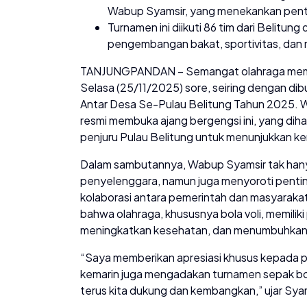
Wabup Syamsir, yang menekankan penti
Turnamen ini diikuti 86 tim dari Belitun
pengembangan bakat, sportivitas, dan 
TANJUNGPANDAN – Semangat olahraga memb
Selasa (25/11/2025) sore, seiring dengan d
Antar Desa Se-Pulau Belitung Tahun 2025. Wak
resmi membuka ajang bergengsi ini, yang dihar
penjuru Pulau Belitung untuk menunjukkan k
Dalam sambutannya, Wabup Syamsir tak hany
penyelenggara, namun juga menyoroti pentin
kolaborasi antara pemerintah dan masyarak
bahwa olahraga, khususnya bola voli, memilik
meningkatkan kesehatan, dan menumbuhkan s
“Saya memberikan apresiasi khusus kepada 
kemarin juga mengadakan turnamen sepak bola. I
terus kita dukung dan kembangkan,” ujar Sy