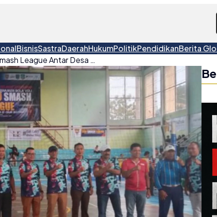
ional
Bisnis
Sastra
Daerah
Hukum
Politik
Pendidikan
Berita Glo
Turnamen Bola Voli Pro Smash League Antar Desa Se-Pulau Belitung Resmi Dibuka, Wabup Syamsir Soroti Pentingnya Pembinaan Generasi Muda
Be