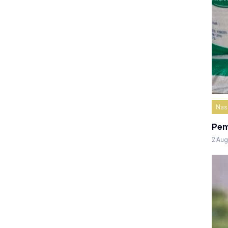
Nas
Pem
2 Au