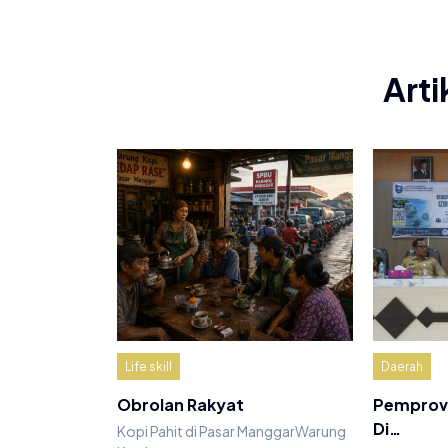
Arti
Life skill
Daerah
Obrolan Rakyat
Pemprov 
Di…
Kopi Pahit di Pasar ManggarWarung