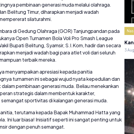
ngnya pembinaan generasi muda melalui olahraga.
g dan Belitung Timur, diharapkan menjadi wadah
mempererat silaturahmi.
ara di Gedung Olahraga (GOR) Tanjungpandan pada
Nas
ibukanya Open Turnamen Bola Voli Pro Smash League
Kan
il Bupati Belitung, Syamsir, S.I.Kom, hadir dan secara
3 Au
apkan menjadi wadah bagi para atlet voli dari seluruh
emampuan terbaik mereka.
a menyampaikan apresiasi kepada panitia
gnya turnamen ini sebagai wujud nyata kepedulian dan
at dalam pembinaan generasi muda. Beliau menekankan
i peran strategis dalam membentuk karakter,
emangat sportivitas di kalangan generasi muda.
panitia, terutama kepada Bapak Muhammad Hatta yang
ni luar biasa! Inisiatif seperti ini sangat penting untuk
amsir dengan penuh semangat.