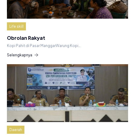
Life skill
Obrolan Rakyat
Kopi Pahit di Pasar ManggarWarung Kopi…
Selengkapnya
Daerah