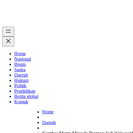
Home
Nasional
Bisnis
Sastra
Daerah
Hukum
Politik
Pendidikan
Berita global
Kontak
Home
Daerah