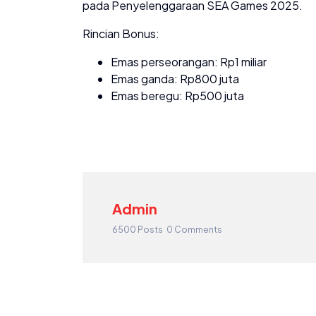
pada Penyelenggaraan SEA Games 2025.
Rincian Bonus:
Emas perseorangan: Rp1 miliar
Emas ganda: Rp800 juta
Emas beregu: Rp500 juta
Admin
6500 Posts
0 Comments