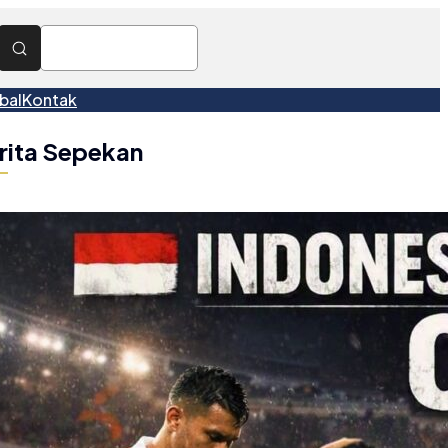
bal
Kontak
rita Sepekan