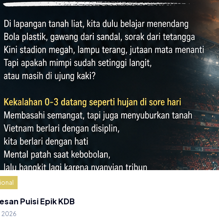
ional
esan Puisi Epik KDB
g 2026