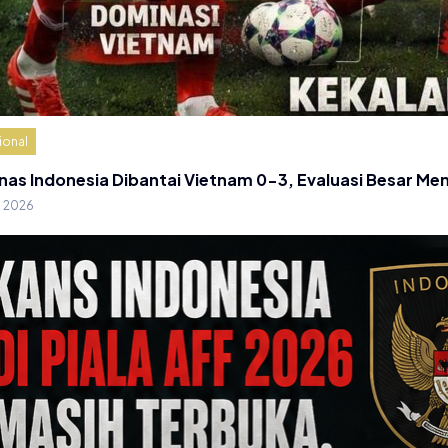
ional
nas Indonesia Dibantai Vietnam 0-3, Evaluasi Besar Me
g 2026