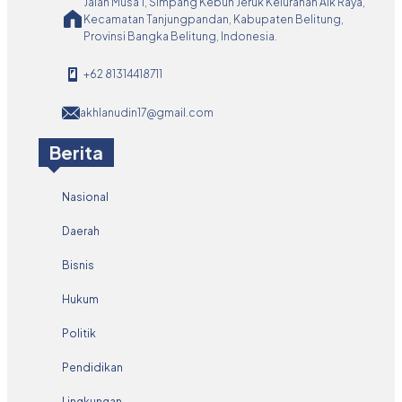
Jalan Musa 1, Simpang Kebun Jeruk Kelurahan Aik Raya,
Kecamatan Tanjungpandan, Kabupaten Belitung,
Provinsi Bangka Belitung, Indonesia.
+62 81314418711
akhlanudin17@gmail.com
Berita
Nasional
Daerah
Bisnis
Hukum
Politik
Pendidikan
Lingkungan