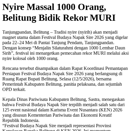
Nyire Massal 1000 Orang,
Belitung Bidik Rekor MURI
Tanjungpandan, Belitung – Tradisi nyire (nyirih) akan menjadi
magnet utama dalam Festival Budaya Napak Sire 2026 yang digelar
pada 22–24 Mei di Pantai Tanjung Pendam, Tanjungpandan.
Dengan konsep “Menjalin Silaturahmi dengan 1000 Lembar Daun
Sirih”, festival ini menargetkan pemecahan rekor MURI melalui aksi
nyire kolosal oleh 1000 orang.
Rencana tersebut disampaikan dalam Rapat Koordinasi Pemantapan
Persiapan Festival Budaya Napak Sire 2026 yang berlangsung di
Ruang Rapat Bupati Belitung, Selasa (12/5/2026), bersama
Pemerintah Kabupaten Belitung, panitia pelaksana, dan sejumlah
OPD terkait.
Kepala Dinas Pariwisata Kabupaten Belitung, Sastra, menegaskan
bahwa Festival Budaya Napak Sire terpilih menjadi salah satu dari
125 event nasional dalam Karisma Event Nusantara (KEN) 2026
yang disusun Kementerian Pariwisata dan Ekonomi Kreatif
Republik Indonesia.
“Festival Budaya Napak Sire menjadi representasi Provinsi
Kepulauan Bangka Belitung di KEN 2026. Ini momentum