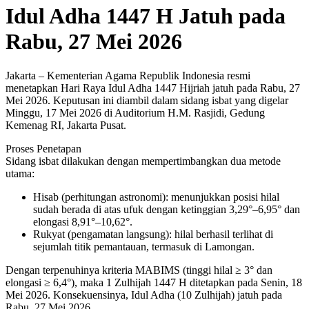
Idul Adha 1447 H Jatuh pada
Rabu, 27 Mei 2026
Jakarta – Kementerian Agama Republik Indonesia resmi
menetapkan Hari Raya Idul Adha 1447 Hijriah jatuh pada Rabu, 27
Mei 2026. Keputusan ini diambil dalam sidang isbat yang digelar
Minggu, 17 Mei 2026 di Auditorium H.M. Rasjidi, Gedung
Kemenag RI, Jakarta Pusat.
Proses Penetapan
Sidang isbat dilakukan dengan mempertimbangkan dua metode
utama:
Hisab (perhitungan astronomi): menunjukkan posisi hilal
sudah berada di atas ufuk dengan ketinggian 3,29°–6,95° dan
elongasi 8,91°–10,62°.
Rukyat (pengamatan langsung): hilal berhasil terlihat di
sejumlah titik pemantauan, termasuk di Lamongan.
Dengan terpenuhinya kriteria MABIMS (tinggi hilal ≥ 3° dan
elongasi ≥ 6,4°), maka 1 Zulhijah 1447 H ditetapkan pada Senin, 18
Mei 2026. Konsekuensinya, Idul Adha (10 Zulhijah) jatuh pada
Rabu, 27 Mei 2026.