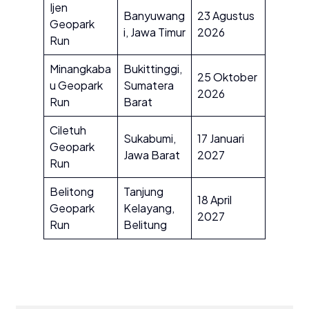
Ijen
Banyuwang
23 Agustus
Geopark
i, Jawa Timur
2026
Run
Minangkaba
Bukittinggi,
25 Oktober
u Geopark
Sumatera
2026
Run
Barat
Ciletuh
Sukabumi,
17 Januari
Geopark
Jawa Barat
2027
Run
Belitong
Tanjung
18 April
Geopark
Kelayang,
2027
Run
Belitung