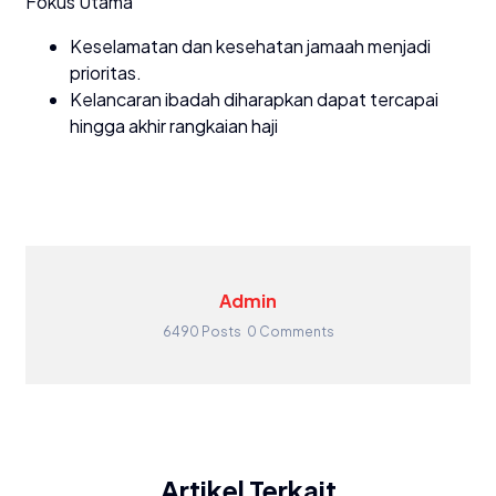
Fokus Utama
Keselamatan dan kesehatan jamaah menjadi
prioritas.
Kelancaran ibadah diharapkan dapat tercapai
hingga akhir rangkaian haji
Admin
6490 Posts
0 Comments
Artikel Terkait