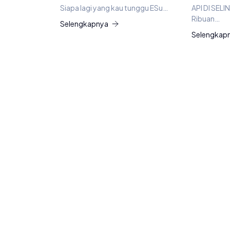
Siapa lagi yang kau tunggu ESu…
API DI SEL
Ribuan…
Selengkapnya
Selengkap