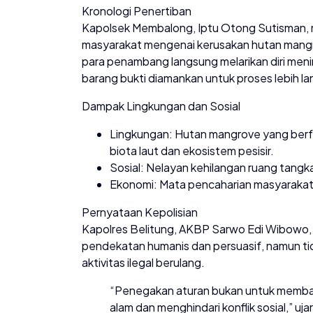
Kronologi Penertiban
Kapolsek Membalong, Iptu Otong Sutisman, m
masyarakat mengenai kerusakan hutan mangrov
para penambang langsung melarikan diri menin
barang bukti diamankan untuk proses lebih lan
Dampak Lingkungan dan Sosial
Lingkungan: Hutan mangrove yang berfu
biota laut dan ekosistem pesisir.
Sosial: Nelayan kehilangan ruang tangk
Ekonomi: Mata pencaharian masyarakat 
Pernyataan Kepolisian
Kapolres Belitung, AKBP Sarwo Edi Wibowo
pendekatan humanis dan persuasif, namun t
aktivitas ilegal berulang.
“Penegakan aturan bukan untuk membat
alam dan menghindari konflik sosial,” uja