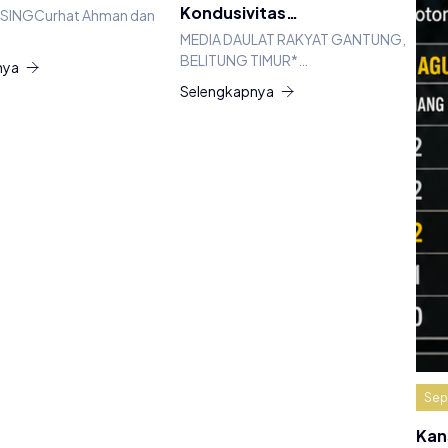
Kondusivitas…
INSINGCurhat Ahman dan
MEDIA DAULAT RAKYAT GANTUNG,
BELITUNG TIMUR*…
nya
Selengkapnya
Sep
Kan