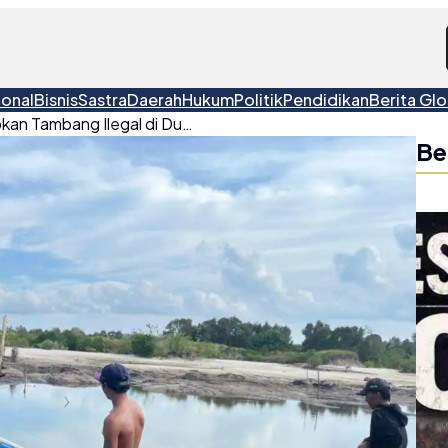
ional
Bisnis
Sastra
Daerah
Hukum
Politik
Pendidikan
Berita Glo
Polsek Membalong Tertibkan Tambang Ilegal di Dusun Ulim, Hutan Mangrove Rusak Parah
Be