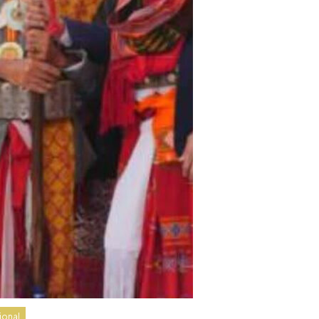
ional