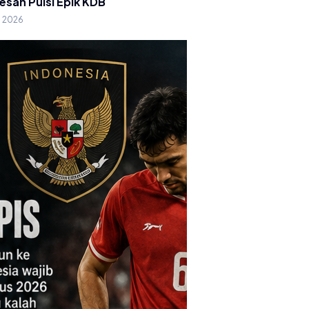
esan Puisi Epik KDB
g 2026