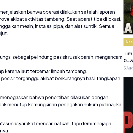
enjelaskan bahwa operasi dilakukan setelah laporan
e akibat aktivitas tambang. Saat aparat tiba di lokasi,
ggalkan mesin, instalasi pipa, dan alat suntik. Semua
jut.
Nas
Tim
ngsi sebagai pelindung pesisir rusak parah, mengancam
0-3
3 Au
ap karena laut tercemar limbah tambang.
pesisir terganggu akibat berkurangnya hasil tangkapan.
, menegaskan bahwa penertiban dilakukan dengan
idak menutup kemungkinan penegakan hukum pidana jika
asi masyarakat mencari nafkah, tapi demi menjaga
rnya.