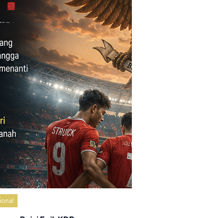
ional