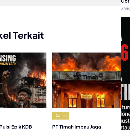
Gor
3 Au
kel Terkait
Daerah
Puisi Epik KDB
PT Timah Imbau Jaga