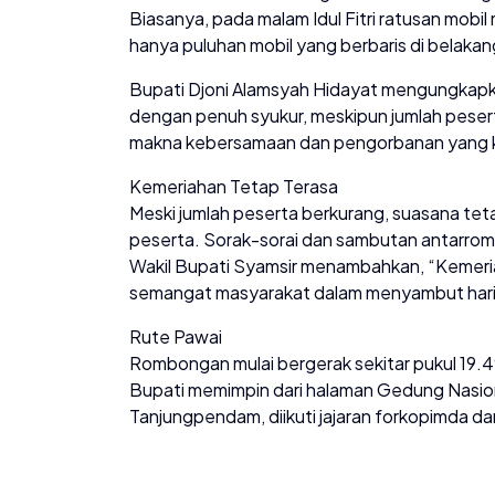
Biasanya, pada malam Idul Fitri ratusan mobil 
hanya puluhan mobil yang berbaris di belak
Bupati Djoni Alamsyah Hidayat mengungkapka
dengan penuh syukur, meskipun jumlah peserta
makna kebersamaan dan pengorbanan yang ki
Kemeriahan Tetap Terasa
Meski jumlah peserta berkurang, suasana te
peserta. Sorak-sorai dan sambutan antarr
Wakil Bupati Syamsir menambahkan, “Kemeriaha
semangat masyarakat dalam menyambut hari 
Rute Pawai
Rombongan mulai bergerak sekitar pukul 19.4
Bupati memimpin dari halaman Gedung Nasion
Tanjungpendam, diikuti jajaran forkopimda da