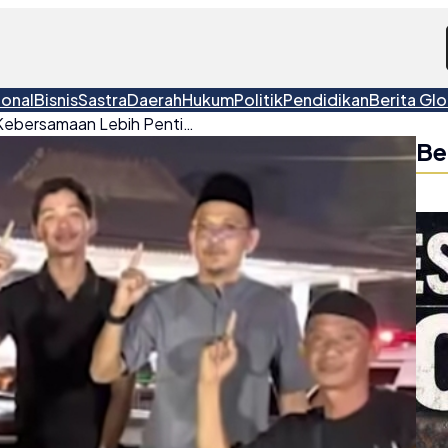
ional
Bisnis
Sastra
Daerah
Hukum
Politik
Pendidikan
Berita Glo
Bupati Belitung: Makna Kebersamaan Lebih Penting dari Jumlah Peserta
Be