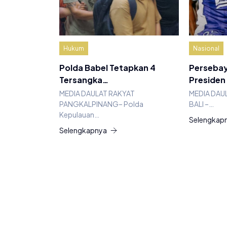
Hukum
Nasional
Polda Babel Tetapkan 4
Persebay
Tersangka…
Presiden
MEDIA DAULAT RAKYAT
MEDIA DAU
PANGKALPINANG– Polda
BALI –…
Kepulauan…
Selengkap
Selengkapnya