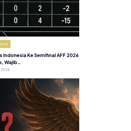
ional
s Indonesia Ke Semifinal AFF 2026
s, Wajib…
g 2026