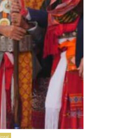
ional