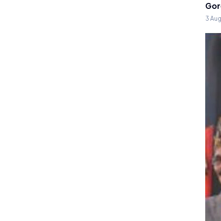
Gor
3 Au