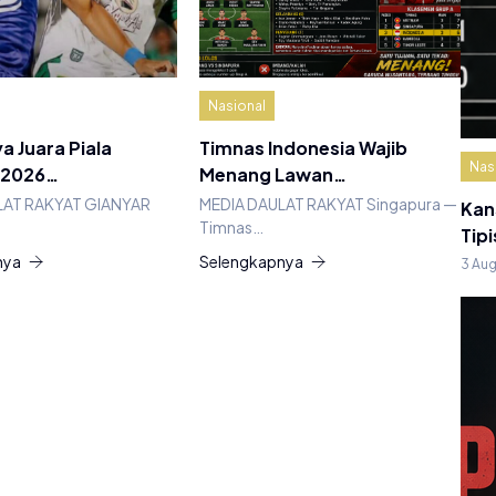
Nasional
a Juara Piala
Timnas Indonesia Wajib
Nas
 2026…
Menang Lawan…
LAT RAKYAT GIANYAR
MEDIA DAULAT RAKYAT Singapura —
Kan
Timnas…
Tipi
nya
Selengkapnya
3 Au