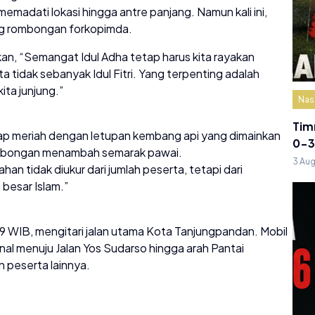
memadati lokasi hingga antre panjang. Namun kali ini,
ang rombongan forkopimda.
n, “Semangat Idul Adha tetap harus kita rayakan
 tidak sebanyak Idul Fitri. Yang terpenting adalah
ta junjung.”
Nas
Tim
tap meriah dengan letupan kembang api yang dimainkan
0-3
ombongan menambah semarak pawai.
3 Au
n tidak diukur dari jumlah peserta, tetapi dari
besar Islam.”
9 WIB, mengitari jalan utama Kota Tanjungpandan. Mobil
al menuju Jalan Yos Sudarso hingga arah Pantai
n peserta lainnya.