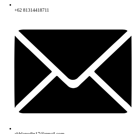
+62 81314418711
akhlanudin17@gmail.com