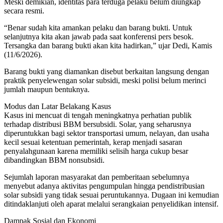
Meski demikian, identitas para terduga pelaku belum diungkap
secara resmi.
“Benar sudah kita amankan pelaku dan barang bukti. Untuk
selanjutnya kita akan jawab pada saat konferensi pers besok.
Tersangka dan barang bukti akan kita hadirkan,” ujar Dedi, Kamis
(11/6/2026).
Barang bukti yang diamankan disebut berkaitan langsung dengan
praktik penyelewengan solar subsidi, meski polisi belum merinci
jumlah maupun bentuknya.
Modus dan Latar Belakang Kasus
Kasus ini mencuat di tengah meningkatnya perhatian publik
terhadap distribusi BBM bersubsidi. Solar, yang seharusnya
diperuntukkan bagi sektor transportasi umum, nelayan, dan usaha
kecil sesuai ketentuan pemerintah, kerap menjadi sasaran
penyalahgunaan karena memiliki selisih harga cukup besar
dibandingkan BBM nonsubsidi.
Sejumlah laporan masyarakat dan pemberitaan sebelumnya
menyebut adanya aktivitas pengumpulan hingga pendistribusian
solar subsidi yang tidak sesuai peruntukannya. Dugaan ini kemudian
ditindaklanjuti oleh aparat melalui serangkaian penyelidikan intensif.
Dampak Sosial dan Ekonomi