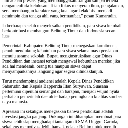
“Ini adalah prestasi yang membanggakan. Jangan sampai terlena
dengan euforia kelulusan. Tetap fokus menyerap ilmu, pengalaman,
serta membangun karakter yang kuat agar kelak bisa menjadi
pemimpin dan tenaga ahli yang bermanfaat,” pesan Kamarudin.
Ia berharap setelah menyelesaikan pendidikan, para siswa kembali
berkontribusi membangun Belitung Timur dan Indonesia secara
luas.
Pemerintah Kabupaten Belitung Timur menegaskan komitmen
penuh mendukung kebutuhan para siswa selama masa persiapan
menuju asrama sekolah. Bupati menginstruksikan agar Dinas
Pendidikan dan instansi terkait mengawal kebutuhan mereka; jika
ada hal mendesak, orang tua maupun siswa dapat
menyampaikannya langsung agar segera ditindaklanjuti.
Turut mendampingi audiensi adalah Kepala Dinas Pendidikan
Sabarudin dan Kepala Bapperida Ilfan Suryawan. Suasana
pertemuan dipenuhi semangat dan harapan, menjadi wujud nyata
perhatian pemerintah daerah terhadap peningkatan kualitas sumber
daya manusia.
Apresiasi ini sekaligus menegaskan bahwa pendidikan adalah
investasi jangka panjang. Dukungan ini diharapkan membuat para
siswa lebih siap menghadapi tantangan di SMA Unggul Garuda,
sekaligus memotivasi lebih banyak pelajar Beltim untuk meraih