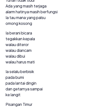
Tuhan tidak tidur
Ada yang masih terjaga
alarm hatinya masih berfungsi
Ia tau mana yang palsu
omong kosong
Ia berani bicara
tegakkan kepala
walau diteror
walau diancam
walau dibui
walau harus mati
Ia selalu berbisik
pada bumi
pada lantai dingin
dan getarnya sampai
ke langit
Pisangan Timur