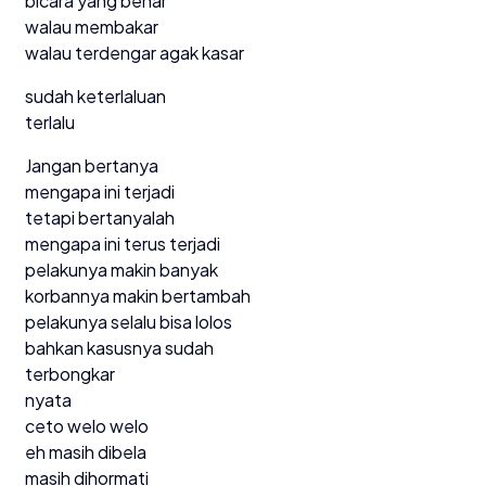
bicara yang benar
walau membakar
walau terdengar agak kasar
sudah keterlaluan
terlalu
Jangan bertanya
mengapa ini terjadi
tetapi bertanyalah
mengapa ini terus terjadi
pelakunya makin banyak
korbannya makin bertambah
pelakunya selalu bisa lolos
bahkan kasusnya sudah
terbongkar
nyata
ceto welo welo
eh masih dibela
masih dihormati