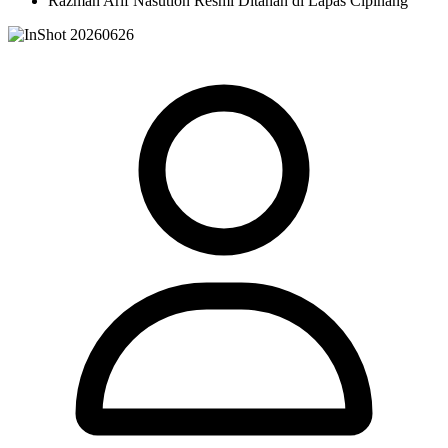
Razman Arif Nasution Resmi Ditahan di Lapas Cipinang