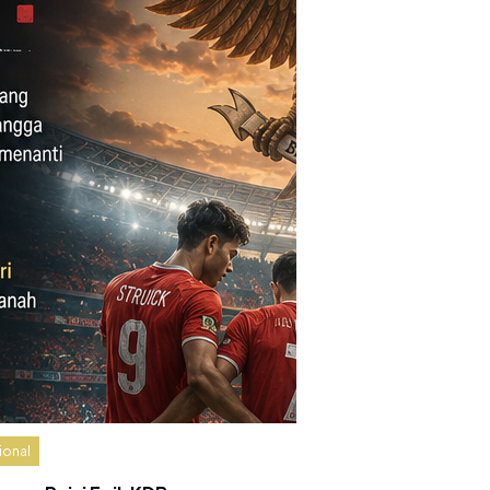
ional