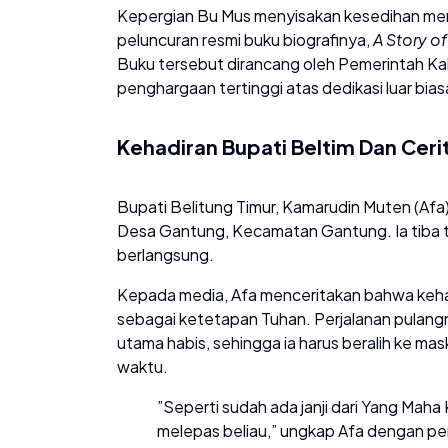
​Kepergian Bu Mus menyisakan kesedihan mend
peluncuran resmi buku biografinya,
A Story o
Buku tersebut dirancang oleh Pemerintah Ka
penghargaan tertinggi atas dedikasi luar bia
Kehadiran Bupati Beltim Dan Ceri
​Bupati Belitung Timur, Kamarudin Muten (Afa)
Desa Gantung, Kecamatan Gantung. Ia tiba t
berlangsung.
​Kepada media, Afa menceritakan bahwa keha
sebagai ketetapan Tuhan. Perjalanan pulangn
utama habis, sehingga ia harus beralih ke ma
waktu.
​”Seperti sudah ada janji dari Yang Maha
melepas beliau,” ungkap Afa dengan pe