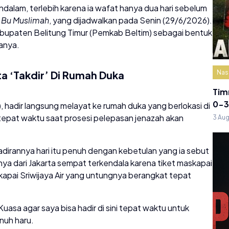
alam, terlebih karena ia wafat hanya dua hari sebelum
f Bu Muslimah
, yang dijadwalkan pada Senin (29/6/2026).
bupaten Belitung Timur (Pemkab Beltim) sebagai bentuk
sanya.
Nas
ta ‘Takdir’ Di Rumah Duka
Tim
0-3
, hadir langsung melayat ke rumah duka yang berlokasi di
epat waktu saat prosesi pelepasan jenazah akan
3 Au
dirannya hari itu penuh dengan kebetulan yang ia sebut
ya dari Jakarta sempat terkendala karena tiket maskapai
skapai Sriwijaya Air yang untungnya berangkat tepat
 Kuasa agar saya bisa hadir di sini tepat waktu untuk
nuh haru.