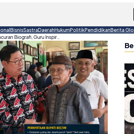
ional
Bisnis
Sastra
Daerah
Hukum
Politik
Pendidikan
Berita Glo
​Dua Hari Sebelum Peluncuran Biografi, Guru Inspiratif ‘Laskar Pelangi’ Bu Mus Wafat
Be