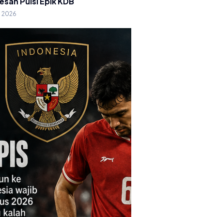
esan Puisi Epik KDB
g 2026