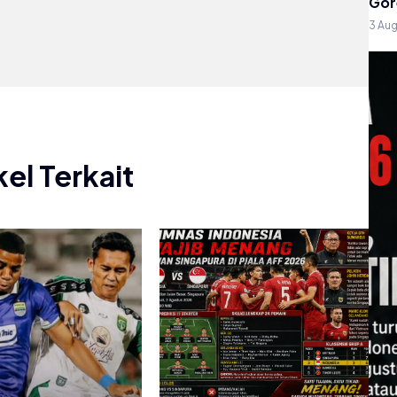
Gor
3 Au
kel Terkait