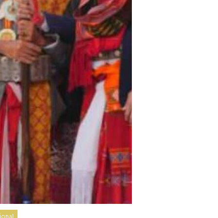
ional