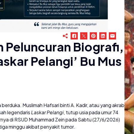
m Peluncuran Biografi,
Laskar Pelangi’ Bu Mus
berduka. Muslimah Hafsari binti A. Kadir, atau yang akrab
isah legendaris
Laskar Pelangi
, tutup usia pada umur 74
rnya di RSUD Muhammad Zein pada Sabtu (27/6/2026)
tiga minggu akibat penyakit tumor.