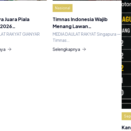
Nasional
a Juara Piala
Timnas Indonesia Wajib
 2026…
Menang Lawan…
LAT RAKYAT GIANYAR
MEDIA DAULAT RAKYAT Singapura —
Timnas…
nya
Selengkapnya
Sep
Kan