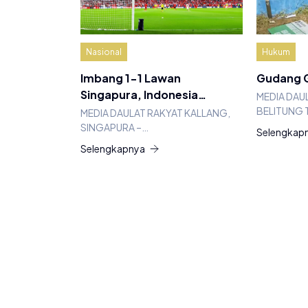
Nasional
Hukum
Imbang 1-1 Lawan
Gudang G
Singapura, Indonesia…
MEDIA DAU
BELITUNG 
MEDIA DAULAT RAKYAT KALLANG,
SINGAPURA –…
Selengkap
Selengkapnya