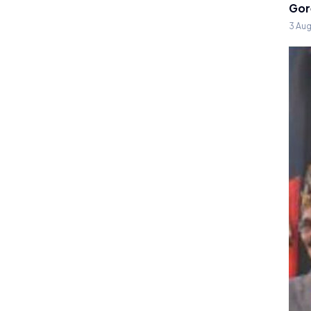
Gor
3 Au