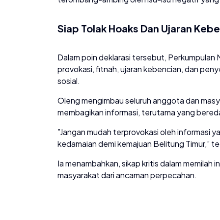
Siap Tolak Hoaks Dan Ujaran Keb
​Dalam poin deklarasi tersebut, Perkumpula
provokasi, fitnah, ujaran kebencian, dan p
sosial.
​Oleng mengimbau seluruh anggota dan masya
membagikan informasi, terutama yang beredar
​”Jangan mudah terprovokasi oleh informasi y
kedamaian demi kemajuan Belitung Timur,” t
​Ia menambahkan, sikap kritis dalam memilah
masyarakat dari ancaman perpecahan.