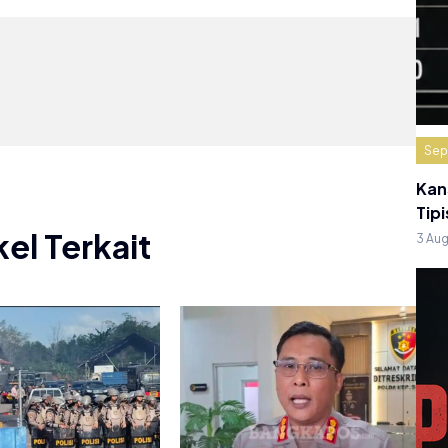
Sep
Kan
Tipi
kel Terkait
3 Au