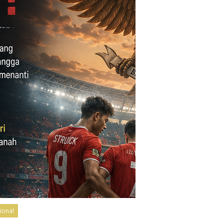
ional