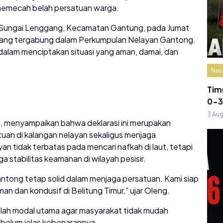
 memecah belah persatuan warga.
a Sungai Lenggang, Kecamatan Gantung, pada Jumat
an yang tergabung dalam Perkumpulan Nelayan Gantong.
dalam menciptakan situasi yang aman, damai, dan
Nas
Tim
0-3
3 Au
, menyampaikan bahwa deklarasi ini merupakan
an di kalangan nelayan sekaligus menjaga
an tidak terbatas pada mencari nafkah di laut, tetapi
stabilitas keamanan di wilayah pesisir.
antong tetap solid dalam menjaga persatuan. Kami siap
 dan kondusif di Belitung Timur,” ujar Oleng.
lah modal utama agar masyarakat tidak mudah
 belum jelas kebenarannya.