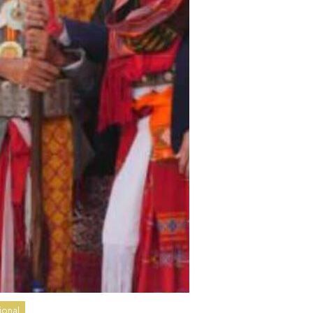
ional