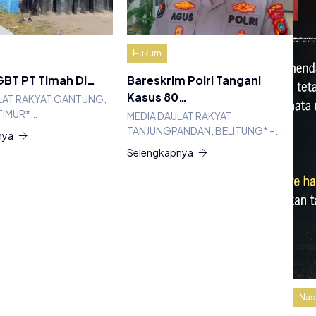
Hukum
BT PT Timah Di…
Bareskrim Polri Tangani
Kasus 80…
LAT RAKYAT GANTUNG,
TIMUR*…
MEDIA DAULAT RAKYAT
TANJUNGPANDAN, BELITUNG* –…
nya
Selengkapnya
Nas