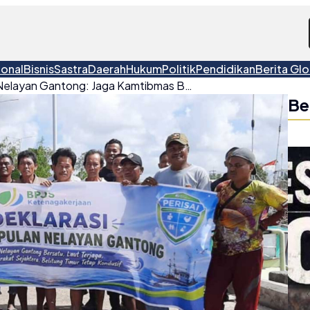
ional
Bisnis
Sastra
Daerah
Hukum
Politik
Pendidikan
Berita Glo
Sikap Tegas Nelayan Gantong: Jaga Kamtibmas Beltim, Lawan Hoaks dan Provokasi
Be