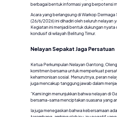
berbagai bentuk informasi yang berpotensi
​Acara yang berlangsung di Warkop Dermag
(26/6/2026) ini dihadiri oleh seluruh nelay
Kegiatan ini menjadi bentuk dukungan nyata 
kondusif di wilayah Belitung Timur.
Nelayan Sepakat Jaga Persatuan
​Ketua Perkumpulan Nelayan Gantong, Oleng
komitmen bersama untuk memperkuat persatu
keharmonisan sosial. Menurutnya, peran nelay
juga mencakup tanggung jawab dalam menjaga 
​”Kami ingin menunjukkan bahwa nelayan di G
bersama-sama menciptakan suasana yang aman
​Ia juga menegaskan bahwa kebersamaan ada
terombang-ambing oleh isu-isu negatif yang