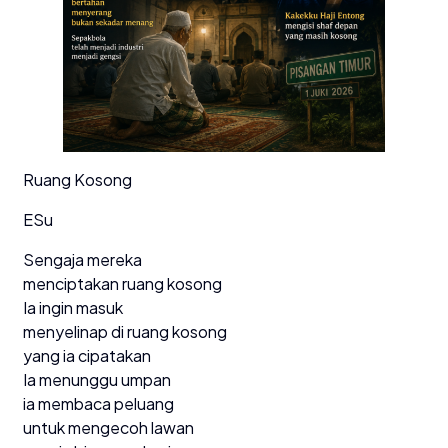
Ruang Kosong
ESu
Sengaja mereka
menciptakan ruang kosong
Ia ingin masuk
menyelinap di ruang kosong
yang ia cipatakan
Ia menunggu umpan
ia membaca peluang
untuk mengecoh lawan