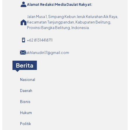
Alamat Redaksi Media Daulat Rakyat:
Jalan Musa 1, Simpang Kebun Jeruk Kelurahan Aik Raya,
Kecamatan Tanjungpandan, Kabupaten Belitung,
Provinsi Bangka Belitung, Indonesia.
+62 81314418711
akhlanudin17@gmail.com
Berita
Nasional
Daerah
Bisnis
Hukum
Politik