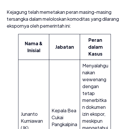
​Kejagung telah memetakan peran masing-masing
tersangka dalam meloloskan komoditas yang dilarang
ekspornya oleh pemerintah ini:
Peran
Nama &
Jabatan
dalam
Inisial
Kasus
Menyalahgu
nakan
wewenang
dengan
tetap
menerbitka
n dokumen
Kepala Bea
Junanto
izin ekspor,
Cukai
Kurniawan
meskipun
Pangkalpina
(JK)
mengetahui