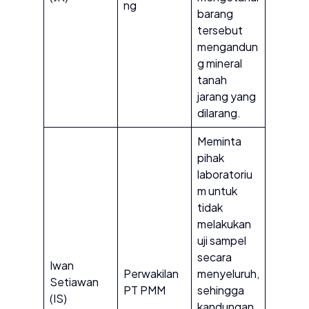
ng
barang
tersebut
mengandun
g mineral
tanah
jarang yang
dilarang.
Meminta
pihak
laboratoriu
m untuk
tidak
melakukan
uji sampel
secara
Iwan
Perwakilan
menyeluruh,
Setiawan
PT PMM
sehingga
(IS)
kandungan