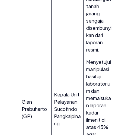
tanah
jarang
sengaja
disembunyi
kan dari
laporan
resmi.
Menyetujui
manipulasi
hasil uji
laboratoriu
m dan
Kepala Unit
memalsuka
Gian
Pelayanan
n laporan
Prabuharto
Sucofindo
kadar
(GP)
Pangkalpina
ilmenit di
ng
atas 45%
agar