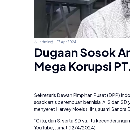
admin
17 Apr 2024
Dugaan Sosok Art
Mega Korupsi PT
Sekretaris Dewan Pimpinan Pusat (DPP) Indo
sosok artis perempuan berinisial A, S dan SD 
menyeret Harvey Moeis (HM), suami Sandra De
“C itu, dan S, serta SD ya. Itu kecenderungan 
YouTube, Jumat (12/4/2024).