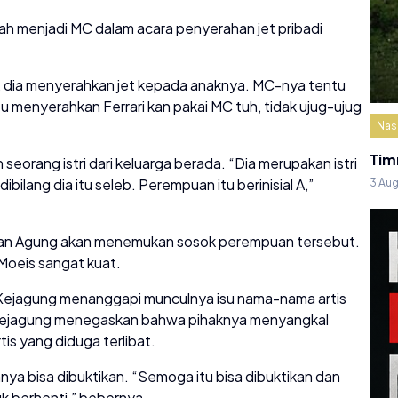
ah menjadi MC dalam acara penyerahan jet pribadi
 dia menyerahkan jet kepada anaknya. MC-nya tentu
u menyerahkan Ferrari kan pakai MC tuh, tidak ujug-ujug
Nas
Tim
orang istri dari keluarga berada. “Dia merupakan istri
ibilang dia itu seleb. Perempuan itu berinisial A,”
3 Au
saan Agung akan menemukan sosok perempuan tersebut.
 Moeis sangat kuat.
k Kejagung menanggapi munculnya isu nama-nama artis
 Kejagung menegaskan bahwa pihaknya menyangkal
tis yang diduga terlibat.
nya bisa dibuktikan. “Semoga itu bisa dibuktikan dan
uk berhenti,” bebernya.