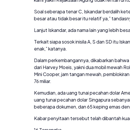
Soal seberapa tenar C, Iskandar berdalih keten
besar atau tidak besar itu relatif ya,” tandasn
Lanjut Iskandar, ada nama lain yang lebih besa
Terkait siapa sosok inisila A, S dan SD itu 
enak,” katanya.
Dalam perkembangannya, dikabarkan bahwa 
dari Harvey Moeis, yakni dua mobil mewah 
Mini Cooper, jam tangan mewah, pemblokiran s
76 miliar.
Kemudian, ada uang tunai pecahan dolar Amer
uang tunai pecahan dolar Singapura sebanyak 
beberapa dokumen, dan 65 keping emas denga
Kabar penyitaan tersebut telah dibantah ku
16 Tersangka