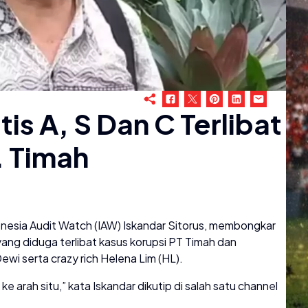
is A, S Dan C Terlibat
. Timah
nesia Audit Watch (IAW) Iskandar Sitorus, membongkar
yang diduga terlibat kasus korupsi PT Timah dan
wi serta crazy rich Helena Lim (HL).
ke arah situ,” kata Iskandar dikutip di salah satu channel