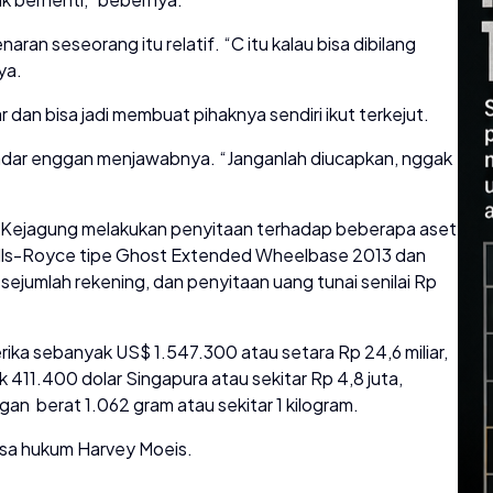
aran seseorang itu relatif. “C itu kalau bisa dibilang
ya.
r dan bisa jadi membuat pihaknya sendiri ikut terkejut.
Iskandar enggan menjawabnya. “Janganlah diucapkan, nggak
Kejagung melakukan penyitaan terhadap beberapa aset
Rolls-Royce tipe Ghost Extended Wheelbase 2013 dan
ejumlah rekening, dan penyitaan uang tunai senilai Rp
ika sebanyak US$ 1.547.300 atau setara Rp 24,6 miliar,
411.400 dolar Singapura atau sekitar Rp 4,8 juta,
n berat 1.062 gram atau sekitar 1 kilogram.
asa hukum Harvey Moeis.