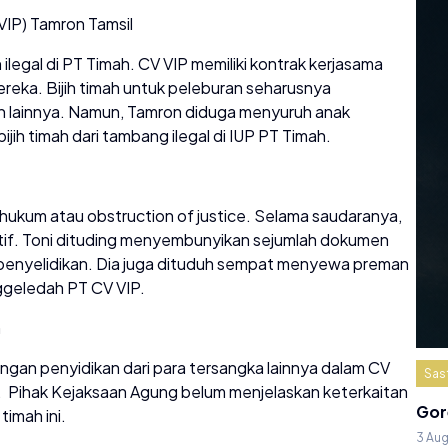
VIP) Tamron Tamsil
legal di PT Timah. CV VIP memiliki kontrak kerjasama
reka. Bijih timah untuk peleburan seharusnya
h lainnya. Namun, Tamron diduga menyuruh anak
ih timah dari tambang ilegal di IUP PT Timah.
hukum atau obstruction of justice. Selama saudaranya,
ratif. Toni dituding menyembunyikan sejumlah dokumen
i penyelidikan. Dia juga dituduh sempat menyewa preman
ggeledah PT CV VIP.
n
gan penyidikan dari para tersangka lainnya dalam CV
Sas
i. Pihak Kejaksaan Agung belum menjelaskan keterkaitan
Gor
timah ini.
3 Au