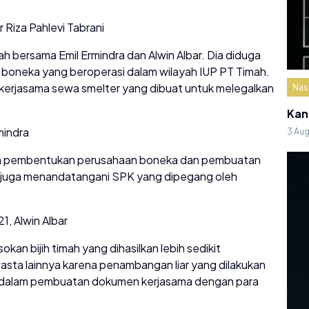
Riza Pahlevi Tabrani
ah bersama Emil Ermindra dan Alwin Albar. Dia diduga
oneka yang beroperasi dalam wilayah IUP PT Timah.
 kerjasama sewa smelter yang dibuat untuk melegalkan
Nas
Kan
mindra
3 Au
alam pembentukan perusahaan boneka dan pembuatan
a juga menandatangani SPK yang dipegang oleh
1, Alwin Albar
an bijih timah yang dihasilkan lebih sedikit
sta lainnya karena penambangan liar yang dilakukan
bat dalam pembuatan dokumen kerjasama dengan para