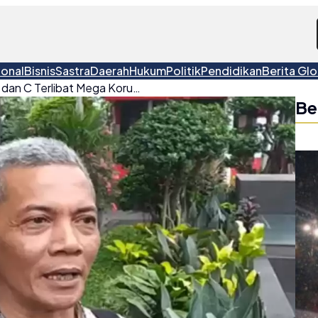
ional
Bisnis
Sastra
Daerah
Hukum
Politik
Pendidikan
Berita Glo
Dugaan sosok Artis A, S dan C Terlibat Mega Korupsi PT. Timah
Be