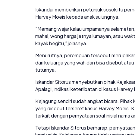
Iskandar memberikan petunjuk sosok itu pern
Harvey Moeis kepada anak sulungnya.
“Memang wajar kalau umpamanya selametan,
mahal, wong harga jetnya lumayan, atau wakt
kayak begitu,” jelasnya.
Menurutnya, perempuan tersebut merupakan se
dari keluarga yang wah dan bisa disebut atau d
tuturnya.
Iskandar Sitorus menyebutkan pihak Kejak
Apalagi, indikasi keterlibatan di kasus Harvey
Kejagung sendiri sudah angkat bicara. Piha
yang disebut terseret kasus Harvey Moeis.
terkait dengan pernyataan soal inisial nama ar
Tetapi Iskandar Sitorus berharap, pernyataan
kami yakin Kejaksaan Agung tidak rentan unt