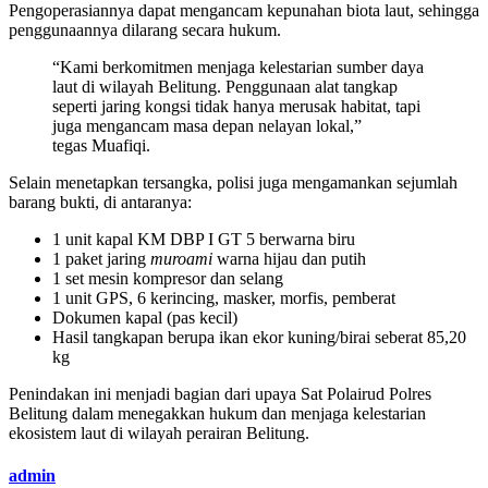
Pengoperasiannya dapat mengancam kepunahan biota laut, sehingga
penggunaannya dilarang secara hukum.
“Kami berkomitmen menjaga kelestarian sumber daya
laut di wilayah Belitung. Penggunaan alat tangkap
seperti jaring kongsi tidak hanya merusak habitat, tapi
juga mengancam masa depan nelayan lokal,”
tegas Muafiqi.
Selain menetapkan tersangka, polisi juga mengamankan sejumlah
barang bukti, di antaranya:
1 unit kapal KM DBP I GT 5 berwarna biru
1 paket jaring
muroami
warna hijau dan putih
1 set mesin kompresor dan selang
1 unit GPS, 6 kerincing, masker, morfis, pemberat
Dokumen kapal (pas kecil)
Hasil tangkapan berupa ikan ekor kuning/birai seberat 85,20
kg
Penindakan ini menjadi bagian dari upaya Sat Polairud Polres
Belitung dalam menegakkan hukum dan menjaga kelestarian
ekosistem laut di wilayah perairan Belitung.
admin