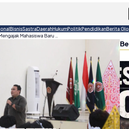
ional
Bisnis
Sastra
Daerah
Hukum
Politik
Pendidikan
Berita Glo
Ketua Umum DPP IMM Mengajak Mahasiswa Baru Umbara Mewujudkan Intelektual Progresif
Be