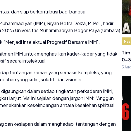
tas, dan siap berkontribusi bagi bangsa.
hammadiyah (IMM), Riyan Betra Delza, M.Psi., hadir
a 2025 Universitas Muhammadiyah Bogor Raya (Umbara).
 “Menjadi Intelektual Progresif Bersama IMM”.
Nas
Tim
itmen IMM untuk menghasilkan kader-kader yang tidak
0-3
sif secara intelektual.
3 Au
hadap tantangan zaman yang semakin kompleks, yang
han yang kritis, solutif, dan visioner.
s digaungkan dalam setiap tingkatan perkaderan IMM,
kat lanjut. Visi ini sejalan dengan jargon IMM: “Anggun
g menekankan keseimbangan antara kesalehan spiritual
ang dan kesiapan dalam menghadapi tantangan dengan