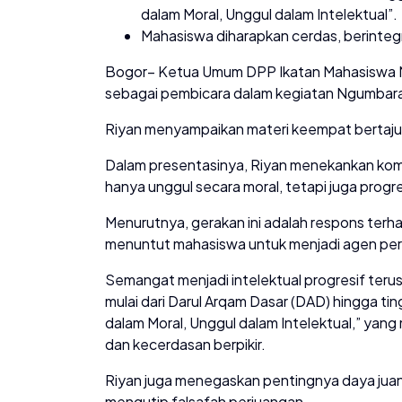
dalam Moral, Unggul dalam Intelektual”.
Mahasiswa diharapkan cerdas, berintegri
Bogor– Ketua Umum DPP Ikatan Mahasiswa Mu
sebagai pembicara dalam kegiatan Ngumbar
Riyan menyampaikan materi keempat bertajuk
Dalam presentasinya, Riyan menekankan kom
hanya unggul secara moral, tetapi juga progre
Menurutnya, gerakan ini adalah respons ter
menuntut mahasiswa untuk menjadi agen peruba
Semangat menjadi intelektual progresif teru
mulai dari Darul Arqam Dasar (DAD) hingga ting
dalam Moral, Unggul dalam Intelektual,” yan
dan kecerdasan berpikir.
Riyan juga menegaskan pentingnya daya ju
mengutip falsafah perjuangan,