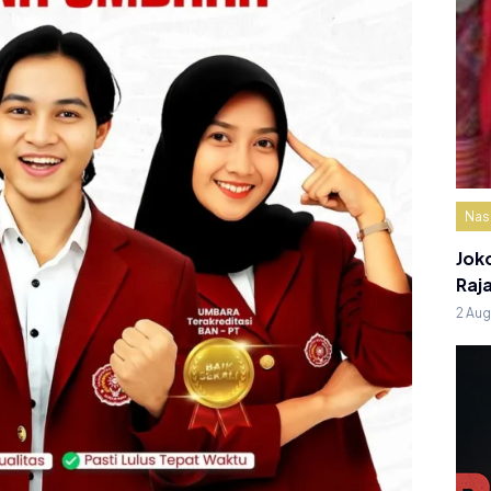
Nas
Jok
Raj
2 Au