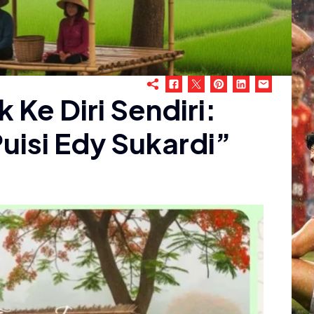
 Ke Diri Sendiri:
uisi Edy Sukardi”