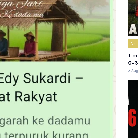
Nas
Tim
0-3
3 Au