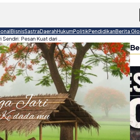
ional
Bisnis
Sastra
Daerah
Hukum
Politik
Pendidikan
Berita Glo
Tiga Jari Menunjuk ke Diri Sendiri: Pesan Kuat dari Puisi Edy Sukardi”
Be