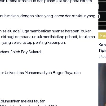
 utama atas hidup dan pilihan kita ada pada diri kita
h makna, dengan aliran yang lancar dan struktur yang
 selalu ada” juga memberikan nuansa harapan, bukan
Nas
in diri bagi pembaca untuk menilai sikap pribadi, terutama
 yang selalu tetap penting kapanpun.
Kan
Tipi
dadamu” oleh Edy Sukardi:
3 Au
ektor Universitas Muhammadiyah Bogor Raya dan
 (diumumkan melalui tautan