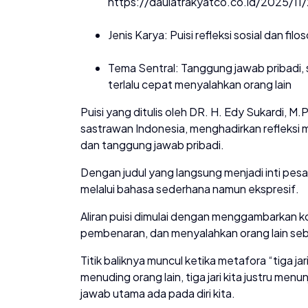
https://daulatrakyatco.co.id/2025/11/
Jenis Karya: Puisi refleksi sosial dan filos
Tema Sentral: Tanggung jawab pribadi,
terlalu cepat menyalahkan orang lain
Puisi yang ditulis oleh DR. H. Edy Sukardi, 
sastrawan Indonesia, menghadirkan refleks
dan tanggung jawab pribadi.
Dengan judul yang langsung menjadi inti pesa
melalui bahasa sederhana namun ekspresif.
Aliran puisi dimulai dengan menggambarkan ko
pembenaran, dan menyalahkan orang lain seb
Titik baliknya muncul ketika metafora “tiga j
menuding orang lain, tiga jari kita justru me
jawab utama ada pada diri kita.