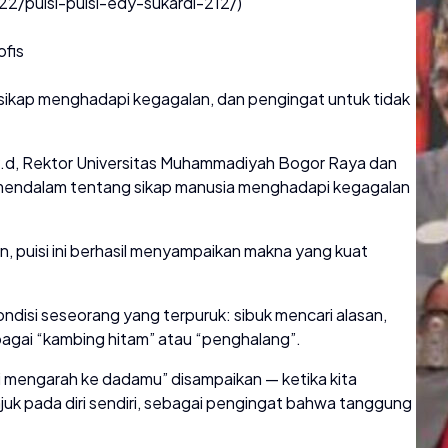
22/puisi-puisi-edy-sukardi-212/)
ofis
 sikap menghadapi kegagalan, dan pengingat untuk tidak
M.P.d, Rektor Universitas Muhammadiyah Bogor Raya dan
i mendalam tentang sikap manusia menghadapi kegagalan
n, puisi ini berhasil menyampaikan makna yang kuat
ndisi seseorang yang terpuruk: sibuk mencari alasan,
agai “kambing hitam” atau “penghalang”.
ari mengarah ke dadamu” disampaikan — ketika kita
nunjuk pada diri sendiri, sebagai pengingat bahwa tanggung