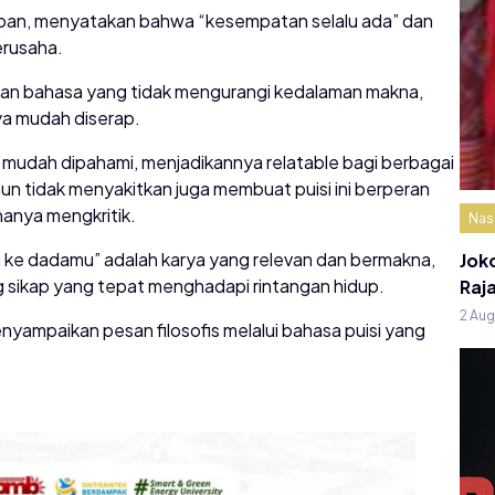
apan, menyatakan bahwa “kesempatan selalu ada” dan
erusaha.
naan bahasa yang tidak mengurangi kedalaman makna,
ya mudah diserap.
 mudah dipahami, menjadikannya relatable bagi berbagai
n tidak menyakitkan juga membuat puisi ini berperan
anya mengkritik.
Nas
ah ke dadamu” adalah karya yang relevan dan bermakna,
Jok
 sikap yang tepat menghadapi rintangan hidup.
Raj
2 Au
yampaikan pesan filosofis melalui bahasa puisi yang