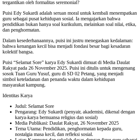
tergantikan oleh formalitas seremonial?
Puisi Edy Sukardi adalah seruan moral untuk kembali menempatkan
guru sebagai pusat kehidupan sosial. Ia mengajarkan bahwa
pendidikan bukan hanya soal kurikulum, melainkan soal nilai, etika,
dan penghormatan.
Dalam kesederhanaannya, puisi ini justru menegaskan kedalaman:
bahwa kenangan kecil bisa menjadi fondasi besar bagi kesadaran
kolektif bangsa.
Puisi “Selamat Sore” karya Edy Sukardi dimuat di Media Daulat
Rakyat pada 26 November 2025. Puisi ini ditulis untuk mengenang
sosok Tuan Guru Yusuf, guru di SD 02 Petang, yang menjadi
simbol keteladanan dan penanda waktu dalam kehidupan
masyarakat kampung.
Identitas Karya
Judul: Selamat Sore
Pengarang: Edy Sukardi (penyair, akademisi, dikenal dengan
karya-karya bernuansa religius dan sosial)
Media Publikasi: Daulat Rakyat, 26 November 2025
Tema Utama: Pendidikan, penghormatan kepada guru,
nostalgia masa kecil, dan refleksi sosial.
Latar: Kampung dan sekolah dasar, dengan figur guru sebagai