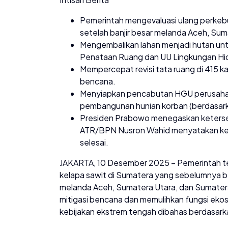
Pemerintah mengevaluasi ulang perkebu
setelah banjir besar melanda Aceh, Su
Mengembalikan lahan menjadi hutan unt
Penataan Ruang dan UU Lingkungan Hi
Mempercepat revisi tata ruang di 415 
bencana.
Menyiapkan pencabutan HGU perusahaan 
pembangunan hunian korban (berdasar
Presiden Prabowo menegaskan ketersedi
ATR/BPN Nusron Wahid menyatakan kepu
selesai.
JAKARTA, 10 Desember 2025 – Pemerintah te
kelapa sawit di Sumatera yang sebelumnya ber
melanda Aceh, Sumatera Utara, dan Sumatera
mitigasi bencana dan memulihkan fungsi eko
kebijakan ekstrem tengah dibahas berdasark