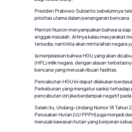
Presiden Prabowo Subianto sebelumnya tel
prioritas utama dalam penanganan bencana.
Menteri Nusron menyampaikan bahwa ia siap mel
enggak masalah. Artinya kalau masyarakat m
tersedia, nanti kita akan minta lahan negara 
Ia menjelaskan bahwa HGU yang akan dicabut
(HPL) milik negara, dengan alasan terbatas
bencana yang merusak ribuan fasilitas.
Pencabutan HGU ini dapat dilakukan berda
Perkebunan yang mengatur sanksi terhadap 
pencabutan izin jika berdampak negatif pada
Selain itu, Undang-Undang Nomor 18 Tahun
Perusakan Hutan (UU PPPH) juga menjadi dasa
merusak kawasan hutan yang berperan sebag