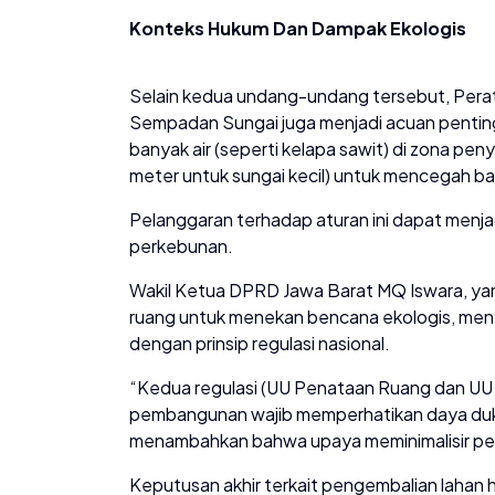
Konteks Hukum Dan Dampak Ekologis
Selain kedua undang-undang tersebut, Pera
Sempadan Sungai juga menjadi acuan penti
banyak air (seperti kelapa sawit) di zona pe
meter untuk sungai kecil) untuk mencegah banj
Pelanggaran terhadap aturan ini dapat menja
perkebunan.
Wakil Ketua DPRD Jawa Barat MQ Iswara, ya
ruang untuk menekan bencana ekologis, men
dengan prinsip regulasi nasional.
“Kedua regulasi (UU Penataan Ruang dan UU
pembangunan wajib memperhatikan daya duku
menambahkan bahwa upaya meminimalisir penu
Keputusan akhir terkait pengembalian lahan