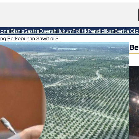
ional
Bisnis
Sastra
Daerah
Hukum
Politik
Pendidikan
Berita Glo
Pemerintah Evaluasi Ulang Perkebunan Sawit di Sumatera Pasca Banjir Besar, Bahas Pengembalian Lahan Menjadi Hutan dan Pencabutan HGU
Be