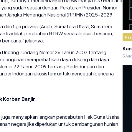
rulang,” katanya, menambahkan bahwa hanya 100 Rencana
 yang sudah sesuai dengan Peraturan Presiden Nomor
an Jangka Menengah Nasional (RPJMN) 2025-2029.
dari tiga provinsi (Aceh, Sumatera Utara, Sumatera
 nanti adalah perubahan RTRW secara besar-besaran,
Nas
 bencana,” jelasnya.
Kan
 pada Undang-Undang Nomor 26 Tahun 2007 tentang
3 Au
embangunan memperhatikan daya dukung dan daya
Nomor 32 Tahun 2009 tentang Perlindungan dan
ur perlindungan ekosistem untuk mencegah bencana
 Korban Banjir
ah juga menyiapkan langkah pencabutan Hak Guna Usaha
 tanah negara jika diperlukan untuk pembangunan hunian