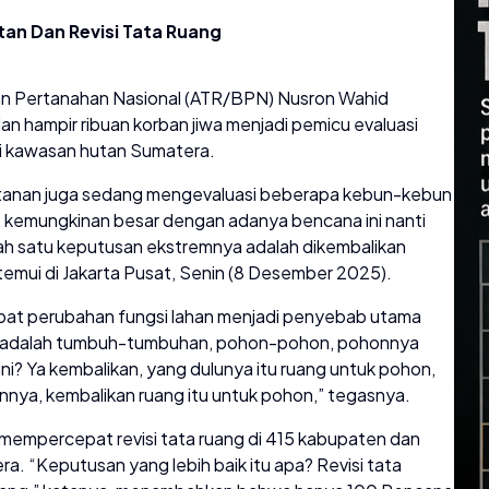
an Dan Revisi Tata Ruang
an Pertanahan Nasional (ATR/BPN) Nusron Wahid
n hampir ribuan korban jiwa menjadi pemicu evaluasi
i kawasan hutan Sumatera.
utanan juga sedang mengevaluasi beberapa kebun-kebun
, kemungkinan besar dengan adanya bencana ini nanti
lah satu keputusan ekstremnya adalah dikembalikan
ditemui di Jakarta Pusat, Senin (8 Desember 2025).
kibat perubahan fungsi lahan menjadi penyebab utama
ya adalah tumbuh-tumbuhan, pohon-pohon, pohonnya
ni? Ya kembalikan, yang dulunya itu ruang untuk pohon,
innya, kembalikan ruang itu untuk pohon,” tegasnya.
 mempercepat revisi tata ruang di 415 kabupaten dan
ra. “Keputusan yang lebih baik itu apa? Revisi tata