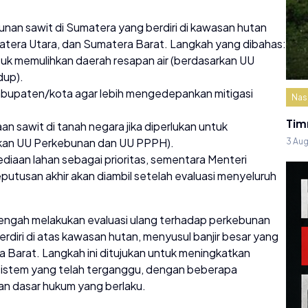
nan sawit di Sumatera yang berdiri di kawasan hutan
matera Utara, dan Sumatera Barat. Langkah yang dibahas:
uk memulihkan daerah resapan air (berdasarkan UU
dup).
kabupaten/kota agar lebih mengedepankan mitigasi
Nas
Tim
sawit di tanah negara jika diperlukan untuk
kan UU Perkebunan dan UU PPPH).
3 Au
aan lahan sebagai prioritas, sementara Menteri
tusan akhir akan diambil setelah evaluasi menyeluruh
ngah melakukan evaluasi ulang terhadap perkebunan
diri di atas kawasan hutan, menyusul banjir besar yang
 Barat. Langkah ini ditujukan untuk meningkatkan
sistem yang telah terganggu, dengan beberapa
an dasar hukum yang berlaku.