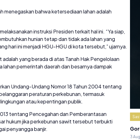
ah menegaskan bahwa ketersediaan lahan adalah
aksanakan instruksi Presiden terkait hal ini. “Ya siap,
embutuhkan hunian tetap dan tidak ada lahan yang
yang hari ini menjadi HGU-HGU di kota tersebut,” ujarnya.
 adalah yang berada di atas Tanah Hak Pengelolaan
nya lahan pemerintah daerah dan besarnya dampak
sarkan Undang-Undang Nomor 18 Tahun 2004 tentang
pelanggaran peraturan perkebunan, termasuk
 lingkungan atau kepentingan publik.
 2013 tentang Pencegahan dan Pemberantasan
Sas
r hukum jika perkebunan sawit tersebut terbukti
Gor
ai penyangga banjir.
3 Au