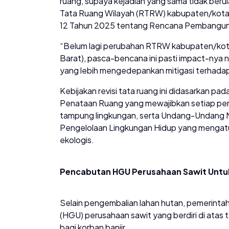
ruang, supaya kejadian yang sama tidak be
Tata Ruang Wilayah (RTRW) kabupaten/kota
12 Tahun 2025 tentang Rencana Pembangun
“Belum lagi perubahan RTRW kabupaten/kota 
Barat), pasca-bencana ini pasti impact-nya
yang lebih mengedepankan mitigasi terhadap
Kebijakan revisi tata ruang ini didasarkan
Penataan Ruang yang mewajibkan setiap p
tampung lingkungan, serta Undang-Undang 
Pengelolaan Lingkungan Hidup yang mengat
ekologis.
Pencabutan HGU Perusahaan Sawit Untuk
Selain pengembalian lahan hutan, pemerint
(HGU) perusahaan sawit yang berdiri di atas
bagi korban banjir.