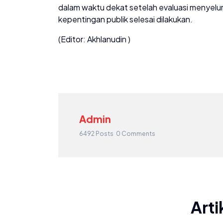
dalam waktu dekat setelah evaluasi menyelur
kepentingan publik selesai dilakukan.
(Editor: Akhlanudin )
Admin
6492 Posts
0 Comments
Arti