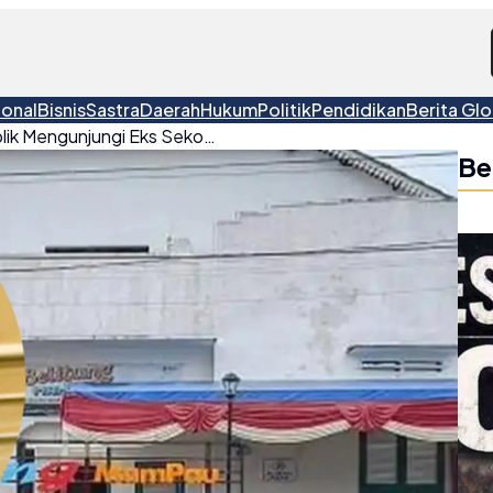
ional
Bisnis
Sastra
Daerah
Hukum
Politik
Pendidikan
Berita Glo
Wabup Belitung Ajak Publik Mengunjungi Eks Sekolah Kuomintang Sebelum Wacana Perombakan
Be