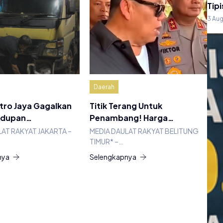
Tipi
3 Au
Daerah
tro Jaya Gagalkan
Titik Terang Untuk
ndupan…
Penambang! Harga…
LAT RAKYAT JAKARTA –
MEDIA DAULAT RAKYAT BELITUNG
TIMUR* –…
nya
Selengkapnya