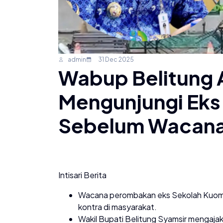
admin
31 Dec 2025
Wabup Belitung A
Mengunjungi Eks
Sebelum Wacan
Intisari Berita
Wacana perombakan eks Sekolah Kuomin
kontra di masyarakat.
Wakil Bupati Belitung Syamsir mengaj