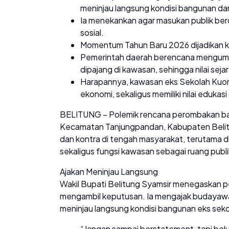
meninjau langsung kondisi bangunan da
Ia menekankan agar masukan publik berd
sosial.
Momentum Tahun Baru 2026 dijadikan ke
Pemerintah daerah berencana mengumpul
dipajang di kawasan, sehingga nilai seja
Harapannya, kawasan eks Sekolah Kuomi
ekonomi, sekaligus memiliki nilai edukas
BELITUNG – Polemik rencana perombakan ban
Kecamatan Tanjungpandan, Kabupaten Belitu
dan kontra di tengah masyarakat, terutama di
sekaligus fungsi kawasan sebagai ruang publi
Ajakan Meninjau Langsung
Wakil Bupati Belitung Syamsir menegaskan p
mengambil keputusan. Ia mengajak budayawa
meninjau langsung kondisi bangunan eks seko
“Jangan sampai berstatement, tapi belum