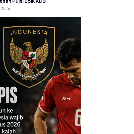
esan Puisi Epik KDB
g 2026