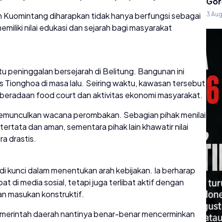
Gor
 Kuomintang diharapkan tidak hanya berfungsi sebagai
3 Au
emiliki nilai edukasi dan sejarah bagi masyarakat
 peninggalan bersejarah di Belitung. Bangunan ini
s Tionghoa di masa lalu. Seiring waktu, kawasan tersebut
keberadaan food court dan aktivitas ekonomi masyarakat.
memunculkan wacana perombakan. Sebagian pihak menilai
ertata dan aman, sementara pihak lain khawatir nilai
ra drastis.
di kunci dalam menentukan arah kebijakan. Ia berharap
di media sosial, tetapi juga terlibat aktif dengan
an masukan konstruktif.
emerintah daerah nantinya benar-benar mencerminkan