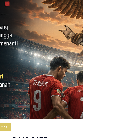
ional