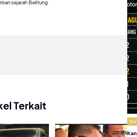
san sejarah Belitung.
kel Terkait
Nas
Kan