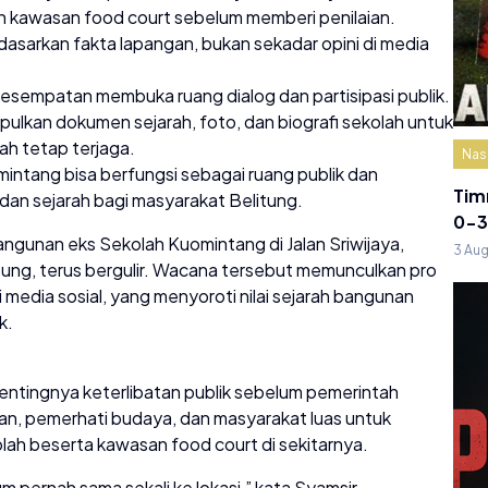
n kawasan food court sebelum memberi penilaian.
asarkan fakta lapangan, bukan sekadar opini di media
sempatan membuka ruang dialog dan partisipasi publik.
kan dokumen sejarah, foto, dan biografi sekolah untuk
rah tetap terjaga.
Nas
ntang bisa berfungsi sebagai ruang publik dan
Tim
i dan sejarah bagi masyarakat Belitung.
0-3
gunan eks Sekolah Kuomintang di Jalan Sriwijaya,
3 Au
ng, terus bergulir. Wacana tersebut memunculkan pro
 media sosial, yang menyoroti nilai sejarah bangunan
k.
entingnya keterlibatan publik sebelum pemerintah
n, pemerhati budaya, dan masyarakat luas untuk
lah beserta kawasan food court di sekitarnya.
 pernah sama sekali ke lokasi,” kata Syamsir,