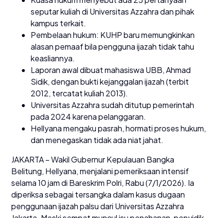
seputar kuliah di Universitas Azzahra dan pihak
kampus terkait.
Pembelaan hukum: KUHP baru memungkinkan
alasan pemaaf bila pengguna ijazah tidak tahu
keasliannya.
Laporan awal dibuat mahasiswa UBB, Ahmad
Sidik, dengan bukti kejanggalan ijazah (terbit
2012, tercatat kuliah 2013).
Universitas Azzahra sudah ditutup pemerintah
pada 2024 karena pelanggaran.
Hellyana mengaku pasrah, hormati proses hukum,
dan menegaskan tidak ada niat jahat.
JAKARTA – Wakil Gubernur Kepulauan Bangka
Belitung, Hellyana, menjalani pemeriksaan intensif
selama 10 jam di Bareskrim Polri, Rabu (7/1/2026). Ia
diperiksa sebagai tersangka dalam kasus dugaan
penggunaan ijazah palsu dari Universitas Azzahra
Jakarta. Meski sempat muncul isu penahanan, penyidik