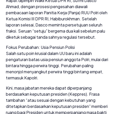
Rapat dipimpin Wakil Ketua DPR RI, Sufmi Dasco
Ahmad, dengan prosesi pengesahan diawali
pembacaan laporan Panitia Kerja (Panja) RUU Polri oleh
Ketua Komisi III DPR RI, Habiburokhman. Setelah
laporan selesai, Dasco meminta persetujuan seluruh
fraksi. Seruan “setuju” bergema dua kali sebelum palu
diketuk sebagai tanda sahnya regulasi tersebut.
Fokus Perubahan: Usia Pensiun Polisi
Salah satu poin krusial dalam UU baru ini adalah
pengaturan batas usia pensiun anggota Polri, mulai dari
bintara hingga perwira tinggi. Perubahan paling
menonjol menyangkut perwira tinggi bintang empat,
termasuk Kapolri.
Kini, masa jabatan mereka dapat diperpanjang
berdasarkan keputusan presiden (Keppres). Frasa
tambahan “atau sesuai dengan kebutuhan yang
ditetapkan berdasarkan keputusan presiden” memberi
ruang bagi Presiden untuk memperpanjang masa bakti