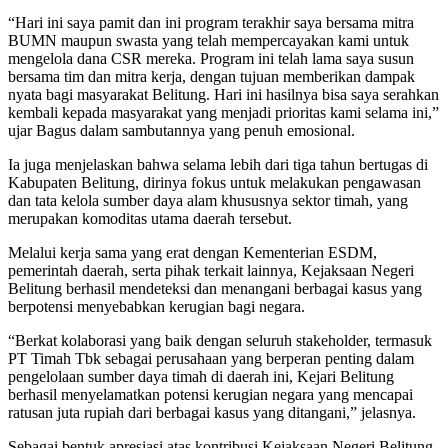
“Hari ini saya pamit dan ini program terakhir saya bersama mitra
BUMN maupun swasta yang telah mempercayakan kami untuk
mengelola dana CSR mereka. Program ini telah lama saya susun
bersama tim dan mitra kerja, dengan tujuan memberikan dampak
nyata bagi masyarakat Belitung. Hari ini hasilnya bisa saya serahkan
kembali kepada masyarakat yang menjadi prioritas kami selama ini,”
ujar Bagus dalam sambutannya yang penuh emosional.
Ia juga menjelaskan bahwa selama lebih dari tiga tahun bertugas di
Kabupaten Belitung, dirinya fokus untuk melakukan pengawasan
dan tata kelola sumber daya alam khususnya sektor timah, yang
merupakan komoditas utama daerah tersebut.
Melalui kerja sama yang erat dengan Kementerian ESDM,
pemerintah daerah, serta pihak terkait lainnya, Kejaksaan Negeri
Belitung berhasil mendeteksi dan menangani berbagai kasus yang
berpotensi menyebabkan kerugian bagi negara.
“Berkat kolaborasi yang baik dengan seluruh stakeholder, termasuk
PT Timah Tbk sebagai perusahaan yang berperan penting dalam
pengelolaan sumber daya timah di daerah ini, Kejari Belitung
berhasil menyelamatkan potensi kerugian negara yang mencapai
ratusan juta rupiah dari berbagai kasus yang ditangani,” jelasnya.
Sebagai bentuk apresiasi atas kontribusi Kejaksaan Negeri Belitung