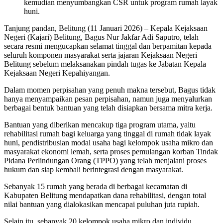
kemudian menyumbangkan CSR untuk program rumah layak
huni.
Tanjung pandan, Belitung (11 Januari 2026) – Kepala Kejaksaan
Negeri (Kajari) Belitung, Bagus Nur Jakfar Adi Saputro, telah
secara resmi mengucapkan selamat tinggal dan berpamitan kepada
seluruh komponen masyarakat serta jajaran Kejaksaan Negeri
Belitung sebelum melaksanakan pindah tugas ke Jabatan Kepala
Kejaksaan Negeri Kepahiyangan.
Dalam momen perpisahan yang penuh makna tersebut, Bagus tidak
hanya menyampaikan pesan perpisahan, namun juga menyalurkan
berbagai bentuk bantuan yang telah disiapkan bersama mitra kerja.
Bantuan yang diberikan mencakup tiga program utama, yaitu
rehabilitasi rumah bagi keluarga yang tinggal di rumah tidak layak
huni, pendistribusian modal usaha bagi kelompok usaha mikro dan
masyarakat ekonomi lemah, serta proses pemulangan korban Tindak
Pidana Perlindungan Orang (TPPO) yang telah menjalani proses
hukum dan siap kembali berintegrasi dengan masyarakat.
Sebanyak 15 rumah yang berada di berbagai kecamatan di
Kabupaten Belitung mendapatkan dana rehabilitasi, dengan total
nilai bantuan yang dialokasikan mencapai puluhan juta rupiah.
Selain itu, sebanyak 20 kelompok usaha mikro dan individu