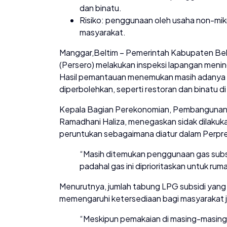
dan binatu.
Risiko: penggunaan oleh usaha non-mik
masyarakat.
Manggar,Beltim – Pemerintah Kabupaten Bel
(Persero) melakukan inspeksi lapangan menind
Hasil pemantauan menemukan masih adanya p
diperbolehkan, seperti restoran dan binatu d
Kepala Bagian Perekonomian, Pembangunan, 
Ramadhani Haliza, menegaskan sidak dilakuk
peruntukan sebagaimana diatur dalam Perpr
“Masih ditemukan penggunaan gas subsi
padahal gas ini diprioritaskan untuk ruma
Menurutnya, jumlah tabung LPG subsidi yang 
memengaruhi ketersediaan bagi masyarakat ji
“Meskipun pemakaian di masing-masing us