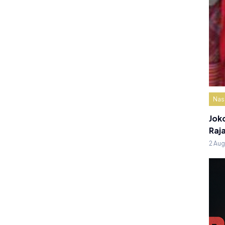
Nas
Jok
Raj
2 Au