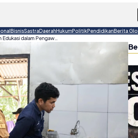
ional
Bisnis
Sastra
Daerah
Hukum
Politik
Pendidikan
Berita Glo
Pemkab Beltim Utamakan Edukasi dalam Pengawasan Distribusi LPG 3 Kg
Be