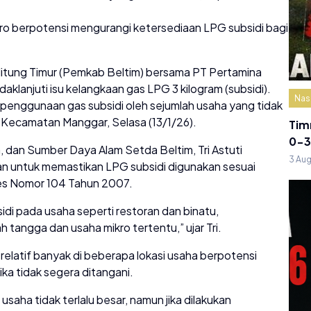
ro berpotensi mengurangi ketersediaan LPG subsidi bagi
itung Timur (Pemkab Beltim) bersama PT Pertamina
aklanjuti isu kelangkaan gas LPG 3 kilogram (subsidi).
Nas
enggunaan gas subsidi oleh sejumlah usaha yang tidak
i Kecamatan Manggar, Selasa (13/1/26).
Tim
0-3
dan Sumber Daya Alam Setda Beltim, Tri Astuti
3 Au
an untuk memastikan LPG subsidi digunakan sesuai
es Nomor 104 Tahun 2007.
di pada usaha seperti restoran dan binatu,
h tangga dan usaha mikro tertentu,” ujar Tri.
relatif banyak di beberapa lokasi usaha berpotensi
ka tidak segera ditangani.
aha tidak terlalu besar, namun jika dilakukan