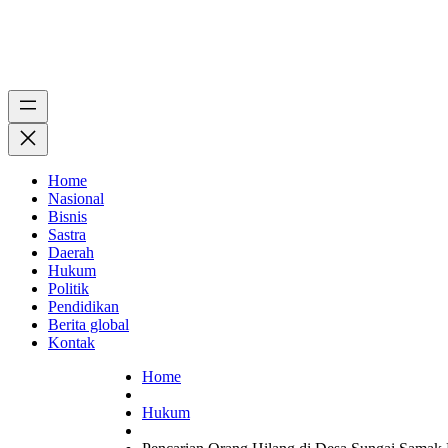
Home
Nasional
Bisnis
Sastra
Daerah
Hukum
Politik
Pendidikan
Berita global
Kontak
Home
Hukum