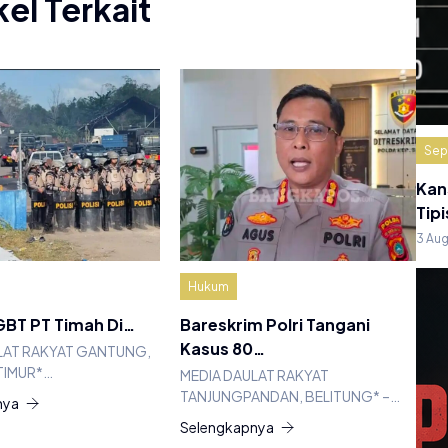
kel Terkait
Sep
Kan
Tipi
3 Au
Hukum
BT PT Timah Di…
Bareskrim Polri Tangani
Kasus 80…
LAT RAKYAT GANTUNG,
TIMUR*…
MEDIA DAULAT RAKYAT
TANJUNGPANDAN, BELITUNG* –…
nya
Selengkapnya