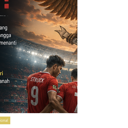
ional