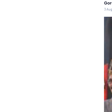
Gor
3 Au