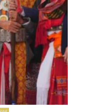
ional