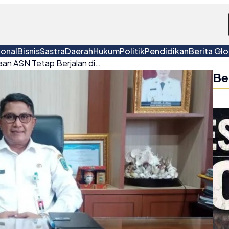
ional
Bisnis
Sastra
Daerah
Hukum
Politik
Pendidikan
Berita Glo
Sekda Belitung: Pembinaan ASN Tetap Berjalan di Tengah Efisiensi Anggaran
Be