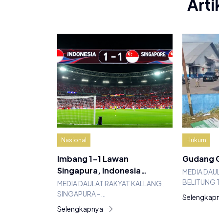
Arti
Nasional
Hukum
Imbang 1-1 Lawan
Gudang G
Singapura, Indonesia…
MEDIA DAU
BELITUNG 
MEDIA DAULAT RAKYAT KALLANG,
SINGAPURA –…
Selengkap
Selengkapnya