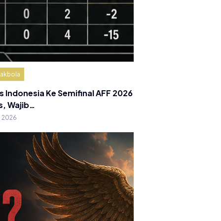
akbola
s Indonesia Ke Semifinal AFF 2026
s, Wajib…
g 2026