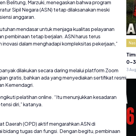
en Belitung, Marzuki, menegaskan bahwa program
tur Sipil Negara (ASN) tetap dilaksanakan meski
siensi anggaran.
tuhan mendasar untuk menjaga kualitas pelayanan
an pembinaan tetap berjalan. ASN harus terus
an inovasi dalam menghadapi kompleksitas pekerjaan,”
Nas
Tim
0-3
h banyak dilakukan secara daring melalui platform Zoom
3 Au
an gratis, bahkan ada yang menyediakan sertifikat resmi
dan Kemendagri.
ngikuti pelatihan online. “Itu menunjukkan kesadaran
nsi diri,” katanya.
at Daerah (OPD) aktif mengarahkan ASN di
ai bidang tugas dan fungsi. Dengan begitu, pembinaan