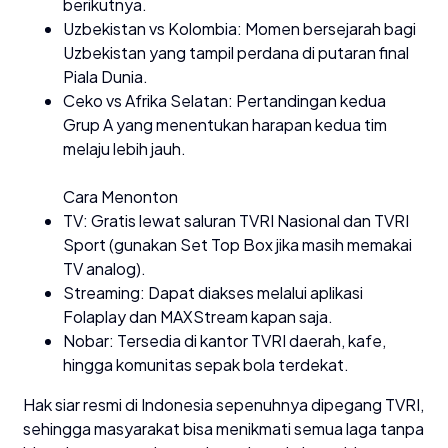
berikutnya.
Uzbekistan vs Kolombia: Momen bersejarah bagi
Uzbekistan yang tampil perdana di putaran final
Piala Dunia.
Ceko vs Afrika Selatan: Pertandingan kedua
Grup A yang menentukan harapan kedua tim
melaju lebih jauh.
Cara Menonton
TV: Gratis lewat saluran TVRI Nasional dan TVRI
Sport (gunakan Set Top Box jika masih memakai
TV analog).
Streaming: Dapat diakses melalui aplikasi
Folaplay dan MAXStream kapan saja.
Nobar: Tersedia di kantor TVRI daerah, kafe,
hingga komunitas sepak bola terdekat.
Hak siar resmi di Indonesia sepenuhnya dipegang TVRI,
sehingga masyarakat bisa menikmati semua laga tanpa