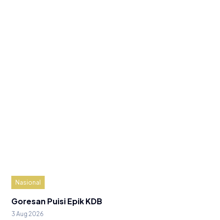
Nasional
Goresan Puisi Epik KDB
3 Aug 2026