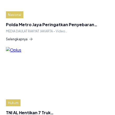
Nasional
Polda Metro Jaya Peringatkan Penyebaran…
MEDIA DAULAT RAKYAT JAKARTA – Video…
Selengkapnya
Hukum
TNI AL Hentikan 7 Truk…