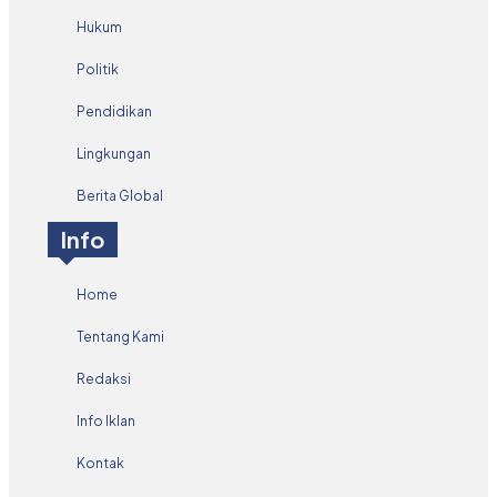
Hukum
Politik
Pendidikan
Lingkungan
Berita Global
Info
Home
Tentang Kami
Redaksi
Info Iklan
Kontak