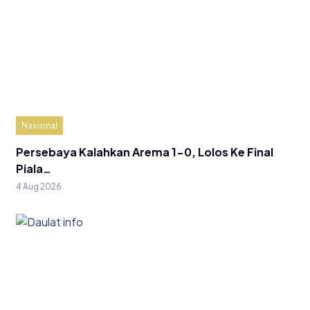
Nasional
Persebaya Kalahkan Arema 1-0, Lolos Ke Final
Piala…
4 Aug 2026