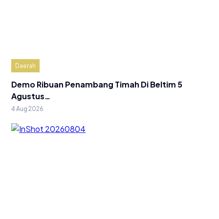
Daerah
Demo Ribuan Penambang Timah Di Beltim 5
Agustus…
4 Aug 2026