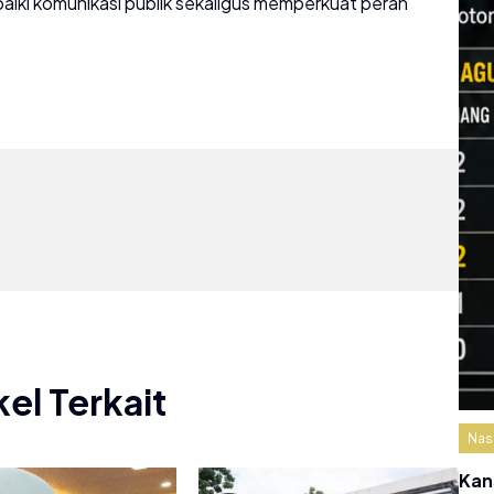
i komunikasi publik sekaligus memperkuat peran
kel Terkait
Nas
Kan