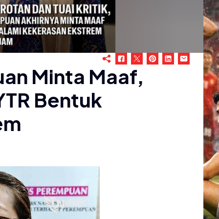
an Minta Maaf,
YTR Bentuk
em