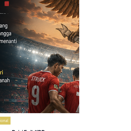
ional