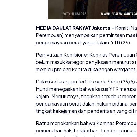
MEDIA DAULAT RAKYAT Jakarta
– Komisi N
Perempuan) menyampaikan permintaan maaf
penganiayaan berat yang dialami YTR (29).
Pernyataan Komisioner Komnas Perempuan S
belum masuk kategori penyiksaan menurut s
memicu pro dan kontra di kalangan warganet
Dalam keterangan tertulis pada Senin (29/
Munti menegaskan bahwa kasus YTR merupaka
kejam. Menurutnya, tindakan tersebut mere
penganiayaan berat dalam hukum pidana, ser
tingkat kekejaman dan penderitaan yang dit
Ratna menekankan bahwa Komnas Perempuan 
pemenuhan hak-hak korban. Lembaga ini j