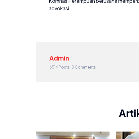
Komnas Perempuan berusaha memperbaik
advokasi.
Admin
6514 Posts
0 Comments
Arti