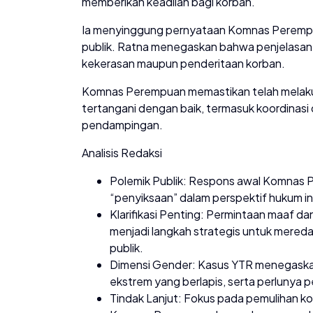
memberikan keadilan bagi korban.
Ia menyinggung pernyataan Komnas Peremp
publik. Ratna menegaskan bahwa penjelasan 
kekerasan maupun penderitaan korban.
Komnas Perempuan memastikan telah melakuk
tertangani dengan baik, termasuk koordinas
pendampingan.
Analisis Redaksi
Polemik Publik: Respons awal Komnas P
“penyiksaan” dalam perspektif hukum in
Klarifikasi Penting: Permintaan maaf 
menjadi langkah strategis untuk mered
publik.
Dimensi Gender: Kasus YTR menegaskan
ekstrem yang berlapis, serta perlunya
Tindak Lanjut: Fokus pada pemulihan k