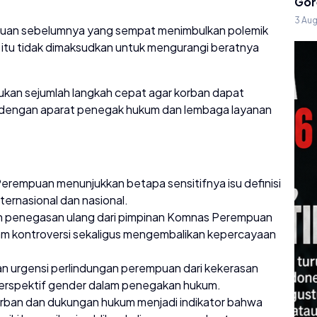
Gor
3 Au
uan sebelumnya yang sempat menimbulkan polemik
itu tidak dimaksudkan untuk mengurangi beratnya
an sejumlah langkah cepat agar korban dapat
i dengan aparat penegak hukum dan lembaga layanan
erempuan menunjukkan betapa sensitifnya isu definisi
ternasional dan nasional.
dan penegasan ulang dari pimpinan Komnas Perempuan
am kontroversi sekaligus mengembalikan kepercayaan
 urgensi perlindungan perempuan dari kekerasan
 perspektif gender dalam penegakan hukum.
orban dan dukungan hukum menjadi indikator bahwa