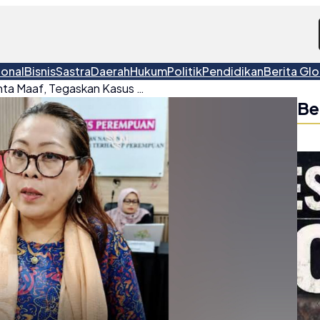
ional
Bisnis
Sastra
Daerah
Hukum
Politik
Pendidikan
Berita Glo
Komnas Perempuan Minta Maaf, Tegaskan Kasus YTR Bentuk Kekerasan Ekstrem
Be