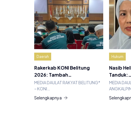
Daerah
Hukum
Rakerkab KONI Belitung
Nasib Hel
2026: Tambah…
Tanduk:
MEDIA DAULAT RAKYAT BELITUNG*
MEDIA DAU
– KONI…
ANGKALPIN
Selengkapnya
Selengkap