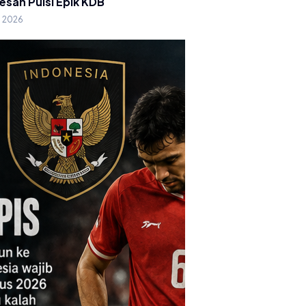
esan Puisi Epik KDB
g 2026