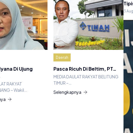
Tipi
3 Au
Daerah
lyana Di Ujung
Pasca Ricuh Di Beltim, PT…
…
MEDIA DAULAT RAKYAT BELITUNG
TIMUR –…
LAT RAKYAT
ANG – Wakil…
Selengkapnya
nya