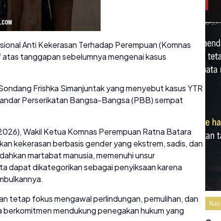
asional Anti Kekerasan Terhadap Perempuan (Komnas
 atas tanggapan sebelumnya mengenai kasus
ondang Frishka Simanjuntak yang menyebut kasus YTR
tandar Perserikatan Bangsa-Bangsa (PBB) sempat
.
6/2026), Wakil Ketua Komnas Perempuan Ratna Batara
n kekerasan berbasis gender yang ekstrem, sadis, dan
ndahkan martabat manusia, memenuhi unsur
ta dapat dikategorikan sebagai penyiksaan karena
imbulkannya.
tetap fokus mengawal perlindungan, pemulihan, dan
Nas
uga berkomitmen mendukung penegakan hukum yang