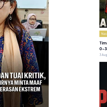
Nas
Tim
0-3
3 Au