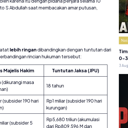
leh karena itu dengan pidana penjara selama 10
anto S Abdullah saat membacakan amar putusan,
Nas
catat
lebih ringan
dibandingkan dengan tuntutan dari
Tim
perbandingan rincian hukuman tersebut:
0-3
3 Au
s Majelis Hakim
Tuntutan Jaksa (JPU)
 (dikurangi masa
18 tahun
nan)
ar (subsider 190 hari
Rp1 miliar (subsider 190 hari
n)
kurungan)
Rp5,680 triliun (akumulasi
liar (subsider 5
dari Rp809,596 M dan