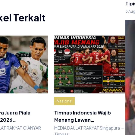
Tipi
3 Au
kel Terkait
Nasional
a Juara Piala
Timnas Indonesia Wajib
 2026…
Menang Lawan…
LAT RAKYAT GIANYAR
MEDIA DAULAT RAKYAT Singapura —
Timnas…