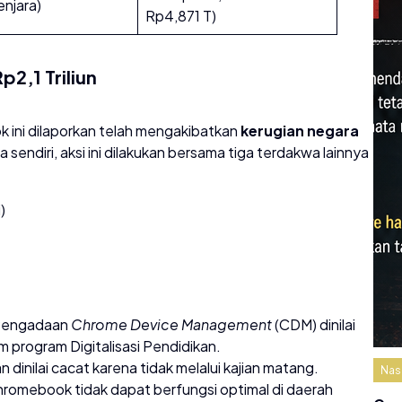
enjara)
Rp4,871 T)
2,1 Triliun
 ini dilaporkan telah mengakibatkan
kerugian negara
a sendiri, aksi ini dilakukan bersama tiga terdakwa lainnya
)
engadaan
Chrome Device Management
(CDM) dinilai
m program Digitalisasi Pendidikan.
dinilai cacat karena tidak melalui kajian matang.
Nas
romebook tidak dapat berfungsi optimal di daerah