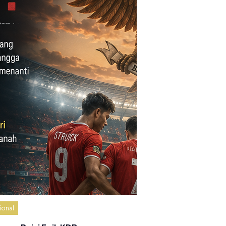
ional