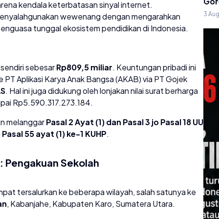
Gor
arena kendala keterbatasan sinyal internet.
3 Au
 menyalahgunakan wewenang dengan mengarahkan
 penguasa tunggal ekosistem pendidikan di Indonesia.
sendiri sebesar
Rp809,5 miliar
. Keuntungan pribadi ini
e PT Aplikasi Karya Anak Bangsa (AKAB) via PT Gojek
AS
. Hal ini juga didukung oleh lonjakan nilai surat berharga
pai Rp5.590.317.273.184.
an melanggar
Pasal 2 Ayat (1) dan Pasal 3 jo Pasal 18 UU
Pasal 55 ayat (1) ke-1 KUHP
.
n: Pengakuan Sekolah
 sempat tersalurkan ke beberapa wilayah, salah satunya ke
an
, Kabanjahe, Kabupaten Karo, Sumatera Utara.