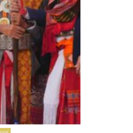
ional