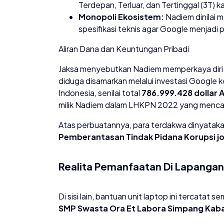
Terdepan, Terluar, dan Tertinggal (3T) k
Monopoli Ekosistem:
Nadiem dinilai
spesifikasi teknis agar Google menjadi
​Aliran Dana dan Keuntungan Pribadi
​Jaksa menyebutkan Nadiem memperkaya diri 
diduga disamarkan melalui investasi Google k
Indonesia, senilai total
786.999.428 dollar 
milik Nadiem dalam LHKPN 2022 yang menca
​Atas perbuatannya, para terdakwa dinyatak
Pemberantasan Tindak Pidana Korupsi jo 
​Realita Pemanfaatan Di Lapanga
​Di sisi lain, bantuan unit laptop ini tercatat
SMP Swasta Ora Et Labora Simpang Kab