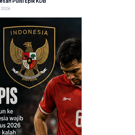
esan Puisi Epik KDB
g 2026