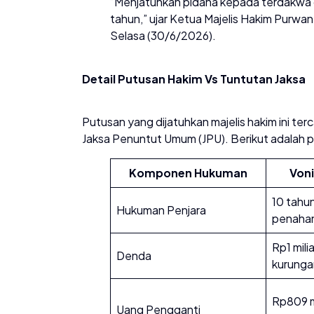
​”Menjatuhkan pidana kepada terdakwa o
tahun,” ujar Ketua Majelis Hakim Purw
Selasa (30/6/2026).
​Detail Putusan Hakim Vs Tuntutan Jaksa
​Putusan yang dijatuhkan majelis hakim ini ter
Jaksa Penuntut Umum (JPU). Berikut adalah 
Komponen Hukuman
Voni
10 tahun
Hukuman Penjara
penaha
Rp1 mili
Denda
kurunga
Rp809 mi
Uang Pengganti