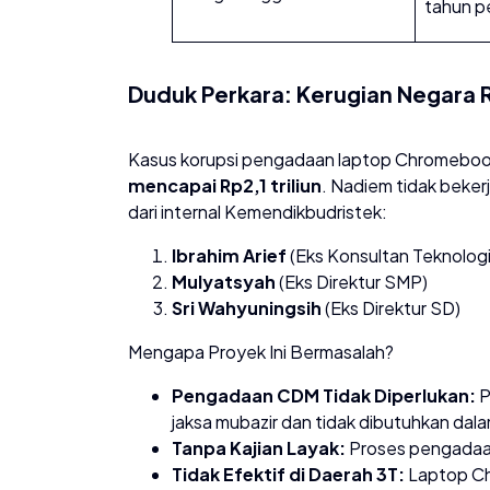
tahun p
Duduk Perkara: Kerugian Negara Rp
​Kasus korupsi pengadaan laptop Chromebook
mencapai Rp2,1 triliun
. Nadiem tidak bekerj
dari internal Kemendikbudristek:
Ibrahim Arief
(Eks Konsultan Teknologi
Mulyatsyah
(Eks Direktur SMP)
Sri Wahyuningsih
(Eks Direktur SD)
​Mengapa Proyek Ini Bermasalah?
Pengadaan CDM Tidak Diperlukan:
P
jaksa mubazir dan tidak dibutuhkan dala
Tanpa Kajian Layak:
Proses pengadaan 
Tidak Efektif di Daerah 3T:
Laptop Ch