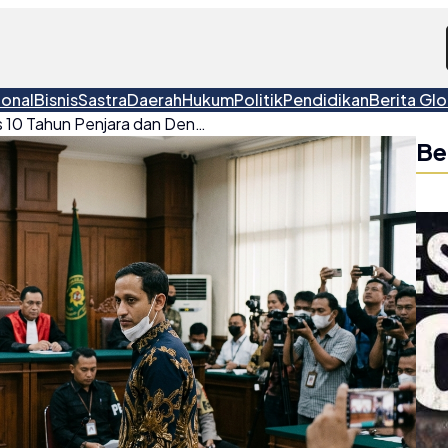
ional
Bisnis
Sastra
Daerah
Hukum
Politik
Pendidikan
Berita Glo
Nadiem Makarim Divonis 10 Tahun Penjara dan Denda Rp809 Miliar Terkait Korupsi Chromebook
Be