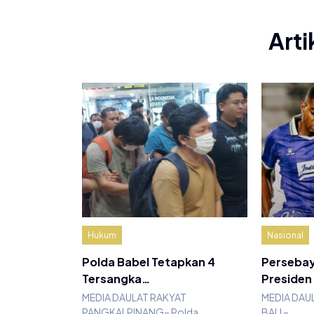
Arti
Hukum
Nasional
Polda Babel Tetapkan 4
Persebay
Tersangka…
Presiden
MEDIA DAULAT RAKYAT
MEDIA DAU
PANGKALPINANG– Polda
BALI –…