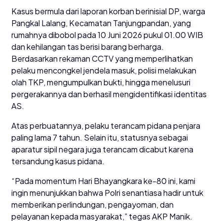
Kasus bermula dari laporan korban berinisial DP, warga
Pangkal Lalang, Kecamatan Tanjungpandan, yang
rumahnya dibobol pada 10 Juni 2026 pukul 01.00 WIB
dan kehilangan tas berisi barang berharga.
Berdasarkan rekaman CCTV yang memperlihatkan
pelaku mencongkel jendela masuk, polisi melakukan
olah TKP, mengumpulkan bukti, hingga menelusuri
pergerakannya dan berhasil mengidentifikasi identitas
AS.
Atas perbuatannya, pelaku terancam pidana penjara
paling lama 7 tahun. Selain itu, statusnya sebagai
aparatur sipil negara juga terancam dicabut karena
tersandung kasus pidana.
“Pada momentum Hari Bhayangkara ke-80 ini, kami
ingin menunjukkan bahwa Polri senantiasa hadir untuk
memberikan perlindungan, pengayoman, dan
pelayanan kepada masyarakat,” tegas AKP Manik.