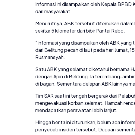
Informasi ini disampaikan oleh Kepala BPB
dari masyarakat.
Menurutnya, ABK tersebut ditemukan dalam ko
sekitar 5 kilometer dari bibir Pantai Rebo.
“Informasi yang disampaikan oleh ABK yang
dari Belitung pecah di laut pada hari Jumat, 1
Rusmansyah.
Satu ABK yang selamat diketahui bernama H
dengan Apin di Belitung. Ia terombang-ambin
di bagan. Sementara delapan ABK lainnya mas
Tim SAR saat ini tengah bergerak dari Pelab
mengevakuasi korban selamat. Hamzah renc
mendapatkan perawatan lebih lanjut.
Hingga berita ini diturunkan, belum ada info
penyebab insiden tersebut. Dugaan sementa