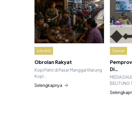
Life skill
Daerah
Obrolan Rakyat
Pemprov 
Di…
Kopi Pahit di Pasar ManggarWarung
Kopi…
MEDIA DAU
BELITUNG 
Selengkapnya
Selengkap