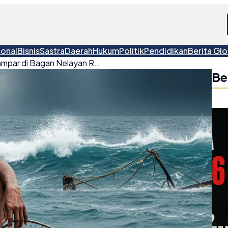
ional
Bisnis
Sastra
Daerah
Hukum
Politik
Pendidikan
Berita Glo
Satu ABK Belitung Terdampar di Bagan Nelayan Rebo, Delapan Lainnya Masih Hilang
Be