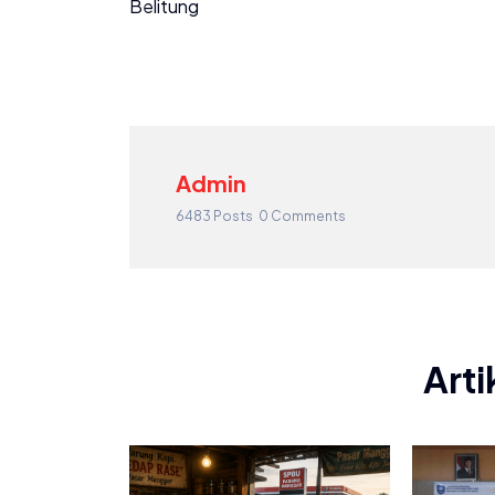
Belitung
Admin
6483 Posts
0 Comments
Arti