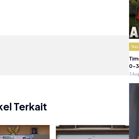
Nas
Tim
0-3
3 Au
kel Terkait