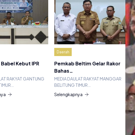
Daerah
Babel Kebut IPR
Pemkab Beltim Gelar Rakor
Bahas…
LAT RAKYAT GANTUNG
MEDIA DAULAT RAKYAT MANGGAR
TIMUR…
BELITUNG TIMUR…
nya
Selengkapnya