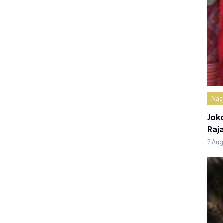
Nas
Jok
Raj
2 Au