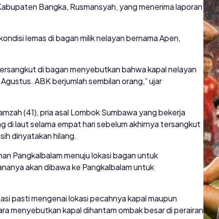
D Kabupaten Bangka, Rusmansyah, yang menerima laporan
ndisi lemas di bagan milik nelayan bernama Apen,
 tersangkut di bagan menyebutkan bahwa kapal nelayan
5 Agustus. ABK berjumlah sembilan orang,” ujar
amzah (41), pria asal Lombok Sumbawa yang bekerja
g di laut selama empat hari sebelum akhirnya tersangkut
ih dinyatakan hilang.
uhan Pangkalbalam menuju lokasi bagan untuk
ananya akan dibawa ke Pangkalbalam untuk
rmasi pasti mengenai lokasi pecahnya kapal maupun
ra menyebutkan kapal dihantam ombak besar di perairan