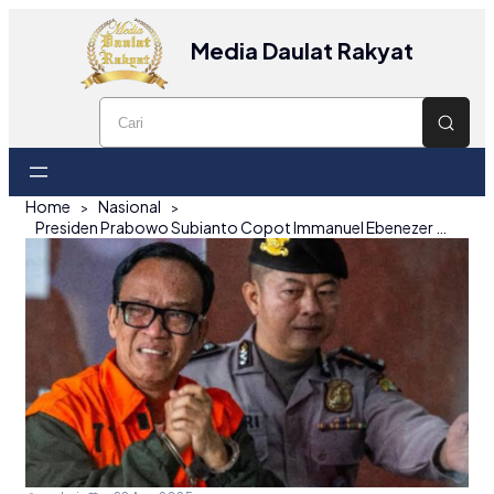
Media Daulat Rakyat
Home
Nasional
Presiden Prabowo Subianto Copot Immanuel Ebenezer dari Jabatan Wamenaker Usai Jadi Tersangka KPK