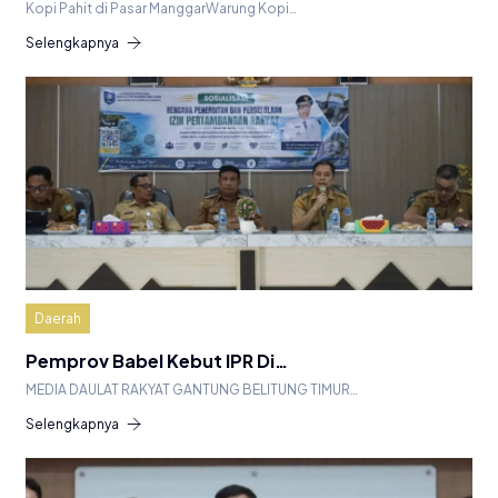
Kopi Pahit di Pasar ManggarWarung Kopi…
Selengkapnya
Daerah
Pemprov Babel Kebut IPR Di…
MEDIA DAULAT RAKYAT GANTUNG BELITUNG TIMUR…
Selengkapnya