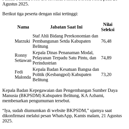
Agustus 2025.
Berikut tiga peserta dengan nilai tertinggi:
Nilai
Nama
Jabatan Saat Ini
Seleksi
Staf Ahli Bidang Perekonomian dan
Marzuki
Pembangunan Setda Kabupaten
76,48
Belitung
Kepala Dinas Penanaman Modal,
Ronny
Pelayanan Terpadu Satu Pintu, dan
74,89
Setiawan
Perindustrian
Kepala Badan Kesatuan Bangsa dan
Fedi
Politik (Kesbangpol) Kabupaten
73,20
Malonda
Belitung
Kepala Badan Kepegawaian dan Pengembangan Sumber Daya
Manusia (BKPSDM) Kabupaten Belitung, KA Azhami,
membenarkan pengumuman tersebut.
“Iya, sudah diumumkan di website BKPSDM,” ujarnya saat
dikonfirmasi melalui pesan WhatsApp, Kamis malam, 21 Agustus
2025.